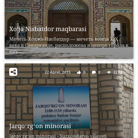
Xo‘ja Nisbatdor maqbarasi
Мечеть Ходжа-Нисбатдор — мечеть конца XIX
века в Самарканде, расположена в центре города к
югу...
22 Aprel, 2015
0
0
22730
Jarqoʻrgʻon minorasi
Jarqoʻrgʻon minorasi - Surxondaryo viloyati