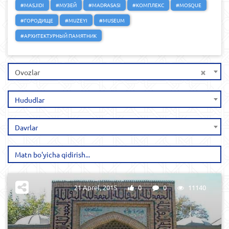
#MASJIDI
#МУЗЕЙ
#MADRASASI
#КОМПЛЕКС
#MOSQUE
#ГОРОДИЩЕ
#MUZEYI
#MUSEUM
#АРХИТЕКТУРНЫЙ ПАМЯТНИК
×
Ovozlar
Hududlar
Davrlar
21 Aprel, 2015
0
0
11140