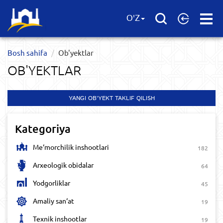
Open
O'Z
Menu
Bosh sahifa
Ob'yektlar​
OB'YEKTLAR​
YANGI OB'YEKT TAKLIF QILISH
Kategoriya
Me‘morchilik inshootlari
182
Arxeologik obidalar
64
Yodgorliklar
45
Amaliy san‘at
19
Texnik inshootlar
19