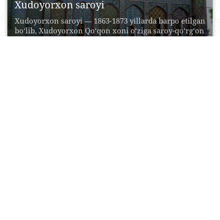
Xudoyorxon saroyi
Xudoyorxon saroyi — 1863-1873 yillarda barpo etilgan
bo‘lib, Xudoyorxon Qo‘qon xoni o‘ziga saroy-qo‘rg‘on
qurdiradi, u...
22 Aprel, 2015
0
0
16577
Qizil qal‘a qo‘rg‘oni
Beruniy shahridan 27 km shimolda joylashgan qal’a.
Yodgorlik ilk bor 1938 yil Xorazm arxeologik va...