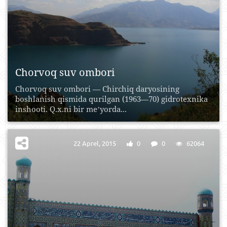
Chorvoq suv ombori
Chorvoq suv ombori — Chirchiq daryosining
boshlanish qismida qurilgan (1963—70) gidrotexnika
inshooti. Q.x.ni bir meʼyorda...
22 Aprel, 2015
0
0
62064