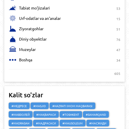
Tabiat mo‘jizalari
53
Urf-odatlar va an‘analar
15
Ziyoratgohlar
51
Diniy obyektlar
76
Muzeylar
47
Boshqa
34
605
Kalit so'zlar
#МЕДРЕСЕ
#MASJID
#HAZRATI IMOM MAQBARASI
#МАВЗОЛЕЙ
#МАҚБАРАСИ
#TOSHKENT
#SAMARQAND
#MADRASAH
#МАДРАСАСИ
#MAUSOLEUM
#МАСЖИДИ