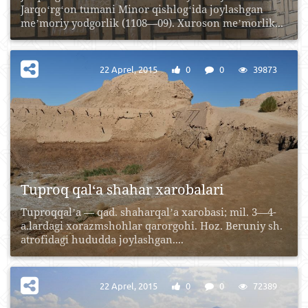
Jarqoʻrgʻon tumani Minor qishlogʻida joylashgan
meʼmoriy yodgorlik (1108—09). Xuroson meʼmorlik...
22 Aprel, 2015
0
0
39873
Tuproq qal‘a shahar xarobalari
Tuproqqalʼa — qad. shaharqalʼa xarobasi; mil. 3—4-
a.lardagi xorazmshohlar qarorgohi. Hoz. Beruniy sh.
atrofidagi hududda joylashgan....
22 Aprel, 2015
0
0
72389