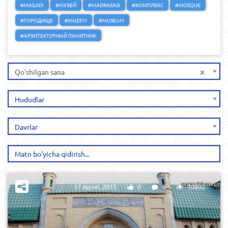
#MASJIDI
#МУЗЕЙ
#MADRASASI
#КОМПЛЕКС
#MOSQUE
#ГОРОДИЩЕ
#MUZEYI
#MUSEUM
#АРХИТЕКТУРНЫЙ ПАМЯТНИК
×
Qo'shilgan sana
Hududlar
Davrlar
17 Aprel, 2015
0
0
10892