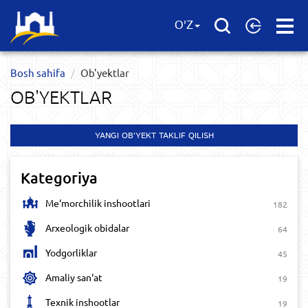
Open
O'Z
Menu
Bosh sahifa
Ob'yektlar​
OB'YEKTLAR​
YANGI OB'YEKT TAKLIF QILISH
Kategoriya
Me‘morchilik inshootlari
182
Arxeologik obidalar
64
Yodgorliklar
45
Amaliy san‘at
19
Texnik inshootlar
19