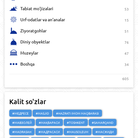
Tabiat mo‘jizalari
53
Urf-odatlar va an‘analar
15
Ziyoratgohlar
51
Diniy obyektlar
76
Muzeylar
47
Boshqa
34
605
Kalit so'zlar
#МЕДРЕСЕ
#MASJID
#HAZRATI IMOM MAQBARASI
#МАВЗОЛЕЙ
#МАҚБАРАСИ
#TOSHKENT
#SAMARQAND
#MADRASAH
#МАДРАСАСИ
#MAUSOLEUM
#МАСЖИДИ