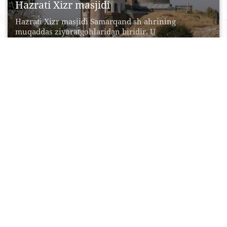
Hazrati Хizr masjidi
Hazrati Xizr masjidi Samarqand sh ahrining
muqaddas ziyoratgohlaridan biridir. U
Samarqanddagi birinchi musulmon masjidi va...
20 Aprel, 2015
0
0
24733
Alisher Navoiy nomidagi opera va balet
teatri
Loyiha muallifi akademik Aleksey Shusev. Bino
qurilishi 1939 yilda boshlangan, ammo 1942 yilda
urush davri...