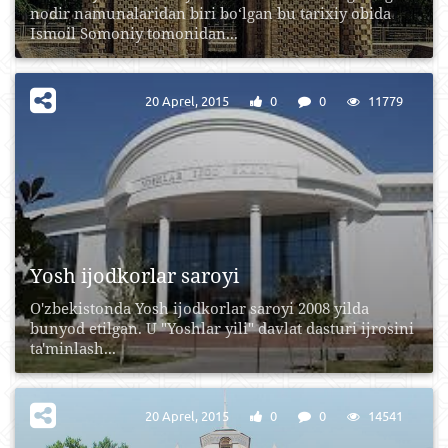
nodir namunalaridan biri bo‘lgan bu tarixiy obida
Ismoil Somoniy tomonidan...
20 Aprel, 2015
0
0
11779
Yosh ijodkorlar saroyi
O'zbekistonda Yosh ijodkorlar saroyi 2008 yilda
bunyod etilgan. U "Yoshlar yili" davlat dasturi ijrosini
ta'minlash...
20 Aprel, 2015
0
0
14541