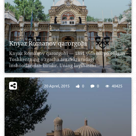
Knyaz Romanov qarorgohi
Knyaz Romanov qarorgohi — 1891 yida barpo etilgan
Toshkentning o'zgacha arxitekturadagi
inshootlaridan biridir. Uning loyihasini...
20 Aprel, 2015
0
0
40425