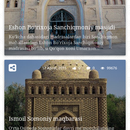
Eshon Bo‘rixoja Sanchiqmoniy masjidi
Ko‘kcha dahasidagi madrasalardan biri Sanchiqmon
mahallasidagi Eshon Bo‘rixoja Sanchiqmoniy
madrasasi bo‘lib, u Qo‘qon xoni Umarxon...
17 Aprel, 2015
0
0
99676
Ismoil Somoniy maqbarasi
O‘rta Osiyoda Somoniylar davri me’morchiligining