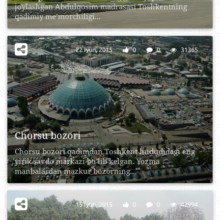
joylashgan Abdulqosim madrasasi Toshkentning
qadimiy me’morchiligi...
22 Iyun, 2015
0
0
31365
Chоrsu bоzоri
Chоrsu bоzоri qаdimdаn Tоshkеnt hududidаgi eng
yirik sаvdо mаrkаzi bo’lib kеlgаn. Yozmа
mаnbаlаrdаn mаzkur bоzоrning...
15 Iyun, 2015
0
0
42994