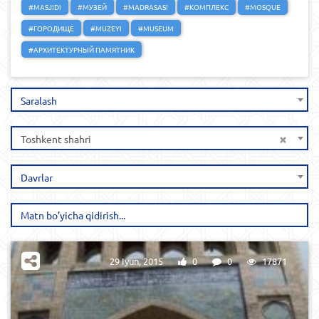
#MASJIDI
#МУЗЕЙ
#MADRASASI
#КОМПЛЕКС
#MOSQUE
#ГОРОДИЩЕ
#MUZEYI
#MUSEUM
#АРХИТЕКТУРНЫЙ ПАМЯТНИК
Saralash
×
Toshkent shahri
Davrlar
29 Iyun, 2015
0
0
17871