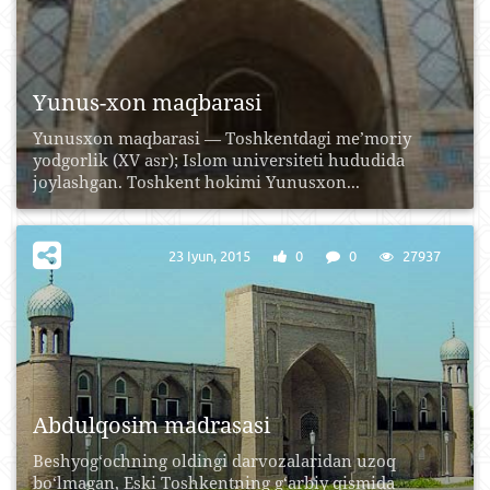
Yunus-xon maqbarasi
Yunusxon maqbarasi — Toshkentdagi me’moriy
yodgorlik (XV asr); Islom universiteti hududida
joylashgan. Toshkent hokimi Yunusxon...
23 Iyun, 2015
0
0
27937
Abdulqosim madrasasi
Beshyog‘ochning oldingi darvozalaridan uzoq
bo‘lmagan, Eski Toshkentning g‘arbiy qismida