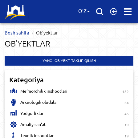
Open
O'Z
Menu
Bosh sahifa
Ob'yektlar​
OB'YEKTLAR​
YANGI OB'YEKT TAKLIF QILISH
Kategoriya
Me‘morchilik inshootlari
182
Arxeologik obidalar
64
Yodgorliklar
45
Amaliy san‘at
19
Texnik inshootlar
19