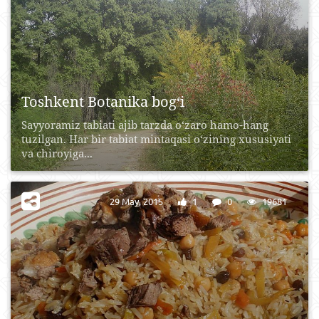
Toshkent Botanika bog‘i
Sayyoramiz tabiati ajib tarzda o‘zaro hamo-hang
tuzilgan. Har bir tabiat mintaqasi o‘zining xususiyati
va chiroyiga...
29 May, 2015
1
0
19681