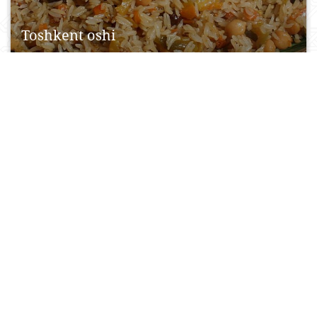
Toshkent oshi
Я приглашаю Вас на плов
27 May, 2015
0
0
18172
Shodmalik ota
Quraysh qishloq fuqarolar yig’ini hududidagi
ziyoratgoh. Xalq orasida “Shodmalik ota” nomi bilan
tanilgan Shayx Shoabdumalik...