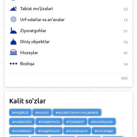
Tabiat mo‘jizalari
53
Urf-odatlar va an‘analar
15
Ziyoratgohlar
51
Diniy obyektlar
76
Muzeylar
47
Boshqa
34
605
Kalit so'zlar
#МЕДРЕСЕ
#MASJID
#HAZRATI IMOM MAQBARASI
#МАВЗОЛЕЙ
#МАҚБАРАСИ
#TOSHKENT
#SAMARQAND
#MADRASAH
#МАДРАСАСИ
#MAUSOLEUM
#МАСЖИДИ