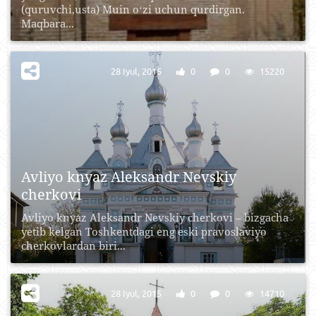
(quruvchi,usta) Muin oʻzi uchun qurdirgan.
Maqbara...
28 Iyul, 2015
0
0
15220
Avliyo knyaz Aleksandr Nevskiy
cherkovi
Avliyo knyaz Aleksandr Nevskiy cherkovi – bizgacha
yetib kelgan Toshkentdagi eng eski pravoslaviyo
cherkovlardan biri...
28 Iyul, 2015
0
0
14710