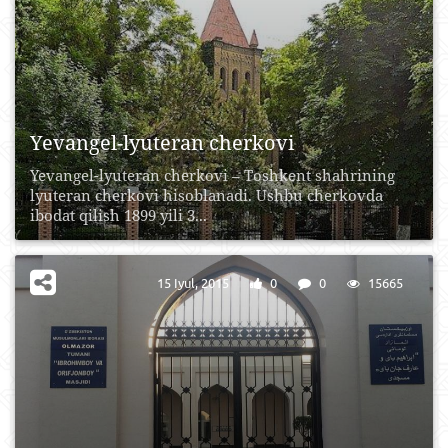
Yevangel-lyuteran cherkovi
Yevangel-lyuteran cherkovi – Toshkent shahrining
lyuteran cherkovi hisoblanadi. Ushbu cherkovda
ibodat qilish 1899 yili 3...
15 Iyul, 2015
0
0
15665