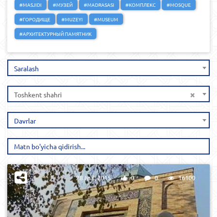
#MASJIDI
#МУЗЕЙ
#MADRASASI
#КОМПЛЕКС
#MOSQUE
#ГОРОДИЩЕ
#MUZEYI
#MUSEUM
#АРХИТЕКТУРНЫЙ ПАМЯТНИК
Saralash
×
Toshkent shahri
Davrlar
28 Iyul, 2015
0
0
16100