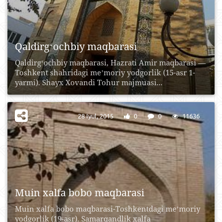
Qaldirgʻochbiy maqbarasi
Qaldirgʻochbiy maqbarasi, Hazrati Amir maqbarasi —
Toshkent shahridagi meʼmoriy yodgorlik (15-asr 1-
yarmi). Shayx Xovandi Tohur majmuasi...
28 Iyul, 2015
0
0
11636
Muin xalfa bobo maqbarasi
Muin xalfa bobo maqbarasi-Toshkentdagi meʼmoriy
yodgorlik (19-asr). Samarqandlik xalfa