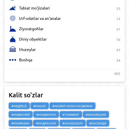
Tabiat mo‘jizalari
53
Urf-odatlar va an‘analar
15
Ziyoratgohlar
51
Diniy obyektlar
76
Muzeylar
47
Boshqa
34
605
Kalit so'zlar
#МЕДРЕСЕ
#MASJID
#HAZRATI IMOM MAQBARASI
#МАВЗОЛЕЙ
#МАҚБАРАСИ
#TOSHKENT
#SAMARQAND
#MADRASAH
#МАДРАСАСИ
#MAUSOLEUM
#МАСЖИДИ