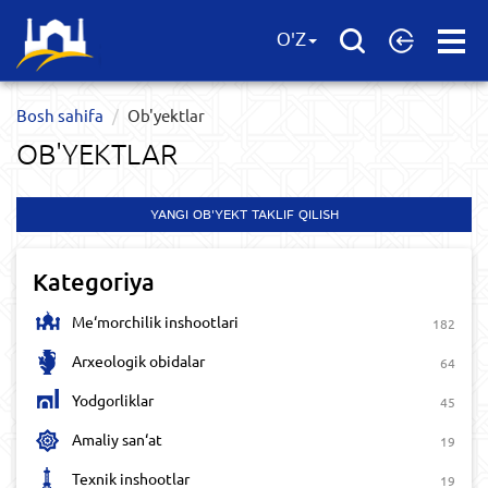
Open
O'Z
Menu
Bosh sahifa
Ob'yektlar​
OB'YEKTLAR​
YANGI OB'YEKT TAKLIF QILISH
Kategoriya
Me‘morchilik inshootlari
182
Arxeologik obidalar
64
Yodgorliklar
45
Amaliy san‘at
19
Texnik inshootlar
19