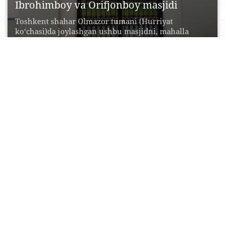
Ibrohimboy va Orifjonboy masjidi
Toshkent shahar Olmazor tumani (Hurriyat
ko‘chasi)da joylashgan ushbu masjidni, mahalla
oqsoqollari taqdim etgan ma’lumotlarga ko‘ra,...
15 Iyul, 2015
0
0
51912
Mustaqillik va ezgulik monumenti
Mustaqillik va ezgulik monumenti — Toshkent
shahridagi Mustaqillik maydoniaa Oʻzbekiston
Respublikasining Prezidenti I.Karimov gʻoyasi bilan...