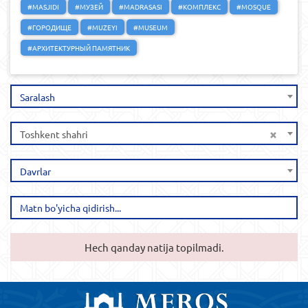
#MASJIDI
#МУЗЕЙ
#MADRASASI
#КОМПЛЕКС
#MOSQUE
#ГОРОДИЩЕ
#MUZEYI
#MUSEUM
#АРХИТЕКТУРНЫЙ ПАМЯТНИК
Saralash
×
Toshkent shahri
Davrlar
Hech qanday natija topilmadi.