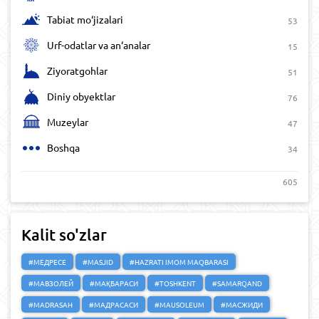
Tabiat mo‘jizalari
53
Urf-odatlar va an‘analar
15
Ziyoratgohlar
51
Diniy obyektlar
76
Muzeylar
47
Boshqa
34
605
Kalit so'zlar
#МЕДРЕСЕ
#MASJID
#HAZRATI IMOM MAQBARASI
#МАВЗОЛЕЙ
#МАҚБАРАСИ
#TOSHKENT
#SAMARQAND
#MADRASAH
#МАДРАСАСИ
#MAUSOLEUM
#МАСЖИДИ