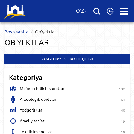
Open
O'Z
Menu
Bosh sahifa
Ob'yektlar​
OB'YEKTLAR​
YANGI OB'YEKT TAKLIF QILISH
Kategoriya
Me‘morchilik inshootlari
182
Arxeologik obidalar
64
Yodgorliklar
45
Amaliy san‘at
19
Texnik inshootlar
19