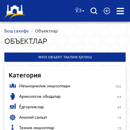
Open
ЎЗ
Menu
Бош сахифа
Объектлар
ОБЪЕКТЛАР
ЯНГИ ОБЪЕКТ ТАКЛИФ ҚИЛИШ
Категория
Меъморчилик иншоотлари
182
Археологик обидалар
64
Ёдгорликлар
45
Амалий санъат
19
Техник иншоотлар
19