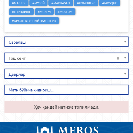
#MASJIDI
#МУЗЕЙ
#MADRASASI
#КОМПЛЕКС
#MOSQUE
#ГОРОДИЩЕ
#MUZEYI
#MUSEUM
#АРХИТЕКТУРНЫЙ ПАМЯТНИК
Саралаш
×
Тошкент
Даврлар
Ҳеч қандай натижа топилмади.