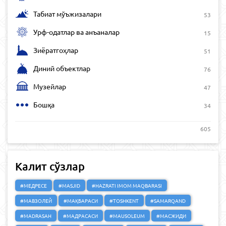
Табиат мўъжизалари
53
Урф-одатлар ва анъаналар
15
Зиёратгоҳлар
51
Диний объектлар
76
Музейлар
47
Бошқа
34
605
Калит сўзлар
#МЕДРЕСЕ
#MASJID
#HAZRATI IMOM MAQBARASI
#МАВЗОЛЕЙ
#МАҚБАРАСИ
#TOSHKENT
#SAMARQAND
#MADRASAH
#МАДРАСАСИ
#MAUSOLEUM
#МАСЖИДИ