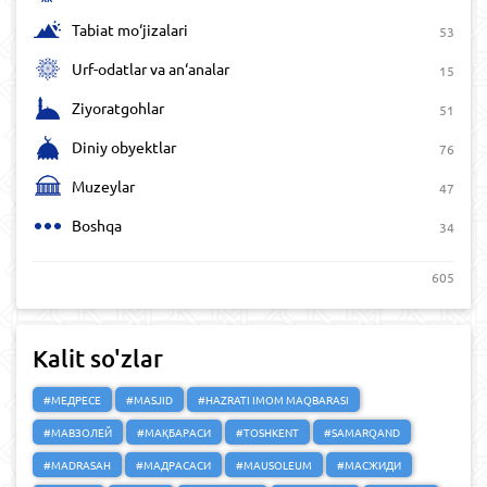
Tabiat mo‘jizalari
53
Urf-odatlar va an‘analar
15
Ziyoratgohlar
51
Diniy obyektlar
76
Muzeylar
47
Boshqa
34
605
Kalit so'zlar
#МЕДРЕСЕ
#MASJID
#HAZRATI IMOM MAQBARASI
#МАВЗОЛЕЙ
#МАҚБАРАСИ
#TOSHKENT
#SAMARQAND
#MADRASAH
#МАДРАСАСИ
#MAUSOLEUM
#МАСЖИДИ