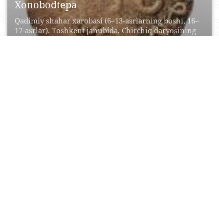
Xonobodtepa
Qadimiy shahar xarobasi (6–13-asrlarning boshi, 16–
17-asrlar). Toshkent janubida, Chirchiq daryosining
o‘ng sohilida, daryodan 0,5 km...
19 Noyabr, 2015
2
0
13330
Xotinmasjid
Xotinmasjid Toshkentdagi eng qadimiy masjid bo‘lib,
shaharning Sebzor dahasi Eski Juva mavzesida
joylashgan. Inshootning qurilgan...