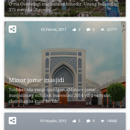
Oʻrta Osiyodagi eng baland binodir. Uning balandligi
375 metrdir. Rasmiy...
02 Fevral, 2017
2
0
22777
Minor jome‘ masjidi
Toshkentda yangi qurilgan «Minor» jome’
masjidining ochilish marosimi 2014 yil 1 oktyabr,
chorshanba kuni bo‘lib...
19 Noyabr, 2015
5
0
14068