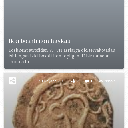
Ikki boshli ilon haykali
Toshkent atrofidan VI–VII asrlarga oid terrakotadan
ishlangan ikki boshli ilon topilgan. U bir tanadan
chiquvchi...
19 Noyabr, 2015
2
0
11997