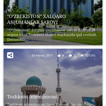
"O‘ZBEKISTON" XALQARO
ANJUMANLAR SAROYI
“O‘zbekiston” xalqaro anjumanlar saroyi 2009 yil 28
avgust kuni Toshkent shahri markazida qad rostladi.
Davlatimiz...
05 Fevral, 2017
9
0
121292
Toshkent teleminorasi
Toshkent teleminorasi Ismail tomonidan qurilgan