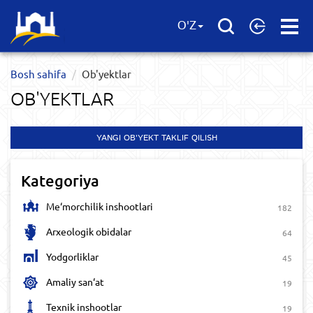
Open
O'Z
Menu
Bosh sahifa
Ob'yektlar​
OB'YEKTLAR​
YANGI OB'YEKT TAKLIF QILISH
Kategoriya
Me‘morchilik inshootlari
182
Arxeologik obidalar
64
Yodgorliklar
45
Amaliy san‘at
19
Texnik inshootlar
19