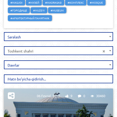
#MASJIDI
#МУЗЕЙ
#MADRASASI
#КОМПЛЕКС
#MOSQUE
#ГОРОДИЩЕ
#MUZEYI
#MUSEUM
#АРХИТЕКТУРНЫЙ ПАМЯТНИК
Saralash
×
Toshkent shahri
Davrlar
06 Fevral, 2017
9
0
30460