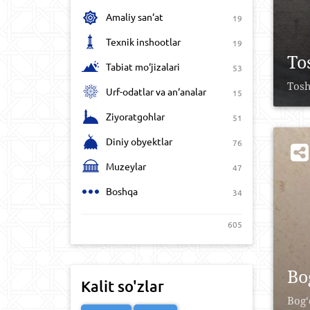
Amaliy san‘at
19
Texnik inshootlar
19
To
Tabiat mo‘jizalari
53
Tosh
Urf-odatlar va an‘analar
15
Ziyoratgohlar
51
Diniy obyektlar
76
Muzeylar
47
Boshqa
34
605
Bo
Kalit so'zlar
Bog‘