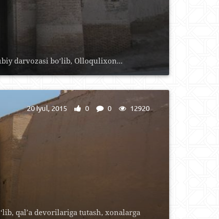
biy darvozasi bo‘lib, Olloqulixon...
20 Iyul, 2015
0
0
12920
ib, qal’a devorilariga tutash, xonalarga