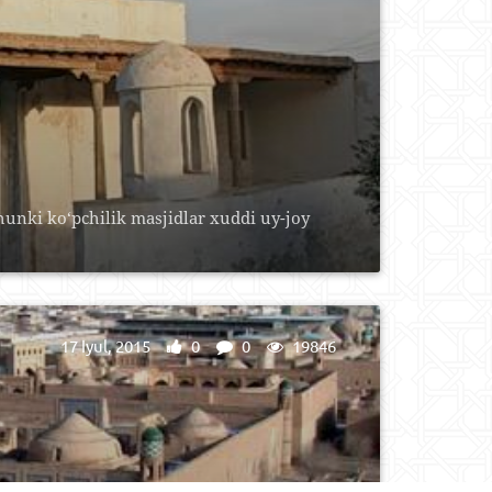
Chunki ko‘pchilik masjidlar xuddi uy-joy
17 Iyul, 2015
0
0
19846