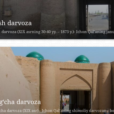
sh darvoza
 darvoza (XIX asrning 30-40 yy. – 1873 y.)- Ichon Qal’aning janu
g‘cha darvoza
cha darvoza (XIX asr) - Ichon Qal’aning shimoliy darvozami bo‘l