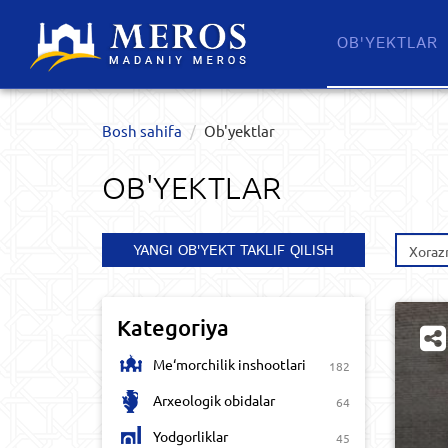
OB'YEKTLAR​
Bosh sahifa
Ob'yektlar​
OB'YEKTLAR​
YANGI OB'YEKT TAKLIF QILISH
Xorazm
Kategoriya
Me‘morchilik inshootlari
182
Arxeologik obidalar
64
Yodgorliklar
45