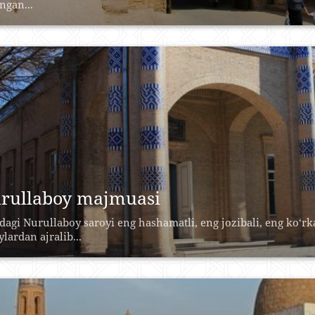
ngan...
rullaboy majmuasi
dagi Nurullaboy saroyi eng hashamatli, eng jozibali, eng ko‘r
ylardan ajralib...