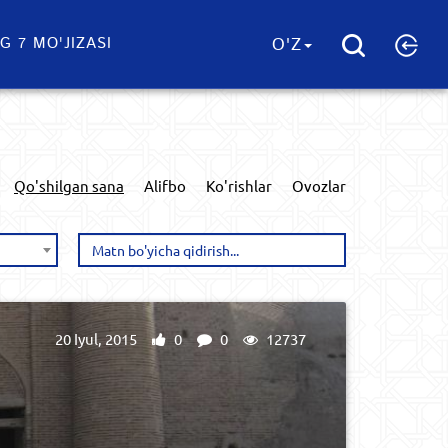
G 7 MO'JIZASI
O'Z
Qo'shilgan sana
Alifbo
Ko'rishlar
Ovozlar
20 Iyul, 2015
0
0
12737