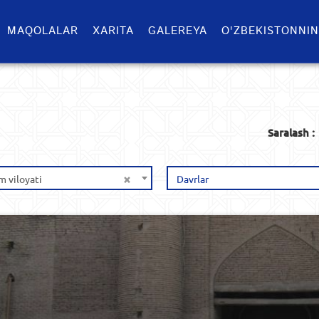
MAQOLALAR
XARITA
GALEREYA
O'ZBEKISTONNIN
Saralash :
×
 viloyati
Davrlar