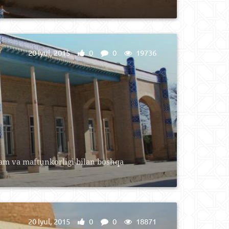
20 Iyul, 2015
0
0
19736
kam va maftunkorligi bilan boshqa
20 Iyul, 2015
0
0
18871