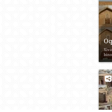
Oq
Xiva
binol