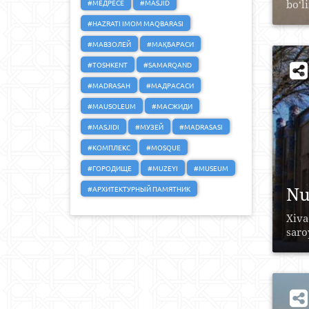
#МЕДРЕСЕ
#MASJID
bo‘li
#HAZRATI IMOM MAQBARASI
#МАВЗОЛЕЙ
#МАҚБАРАСИ
#TOSHKENT
#SAMARQAND
#MADRASAH
#МАДРАСАСИ
#MAUSOLEUM
#МАСЖИДИ
#MASJIDI
#МУЗЕЙ
#MADRASASI
#КОМПЛЕКС
#MOSQUE
#ГОРОДИЩЕ
#MUZEYI
#MUSEUM
Nu
#АРХИТЕКТУРНЫЙ ПАМЯТНИК
Xiva
saro