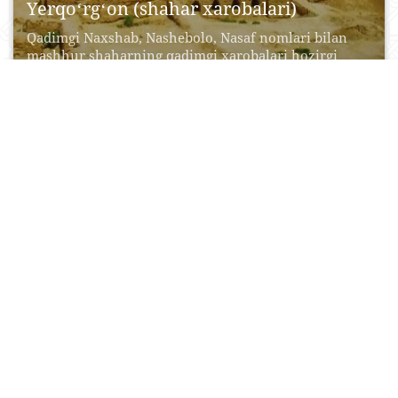
Yerqoʻrgʻon (shahar xarobalari)
Qadimgi Naxshab, Nashebolo, Nasaf nomlari bilan
mashhur shaharning qadimgi xarobalari hozirgi
Yerqo'rg'onda joylashgan bo'lib, hozirgi...
20 Aprel, 2015
0
0
19514
Langar — Alloh yaratgan joy
Mamlakatimiz tarixiy-me’moriy obidalarga boy bo‘lib,
ularning ma’lum qismi shahar markazidan va katta
karvon yo‘llaridan ancha...