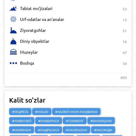
Tabiat mo‘jizalari
53
Urf-odatlar va an‘analar
15
Ziyoratgohlar
51
Diniy obyektlar
76
Muzeylar
47
Boshqa
34
605
Kalit so'zlar
#МЕДРЕСЕ
#MASJID
#HAZRATI IMOM MAQBARASI
#МАВЗОЛЕЙ
#МАҚБАРАСИ
#TOSHKENT
#SAMARQAND
#MADRASAH
#МАДРАСАСИ
#MAUSOLEUM
#МАСЖИДИ