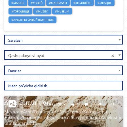
#MASJIDI
#МУЗЕЙ
#MADRASASI
#КОМПЛЕКС
#MOSQUE
#ГОРОДИЩЕ
#MUZEYI
#MUSEUM
#АРХИТЕКТУРНЫЙ ПАМЯТНИК
Saralash
×
Qashqadaryo viloyati
Davrlar
Amir Temur g‘ori
25 May, 2015
1
0
25671
MashhurAmirTemurg’ori (AmirTemurKo’ragoniy)
Hisortog’laridajoylashganvama’muriyjihatdanO’zbekistonn
tumaniqarashli.