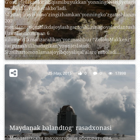
G’orningulkankirishqismibuyukkan’yonningSharqiyetagioh
yo’lboshlovchikerakbo’ladi.
Mustaqilravishdao’zingizhamkan’yonningko’zgatashlanmay
200
metrdanortiqtublikdajoylashgantoshlizinapoyalardantush
Uzunligitaxminan 6
kilometrlikmanzaralikan’yonmashhur “ZolotoMakkeni”
sarguzashtfilmidagikan’yonnieslatadi.
Siznihartomonlamaajoyibqoyaliqal’alaro’raboladi....
25 May, 2015
0
0
17898
Maydanak balandtogʻ rasadxonasi
Майданакская высокогорная обсерватория,