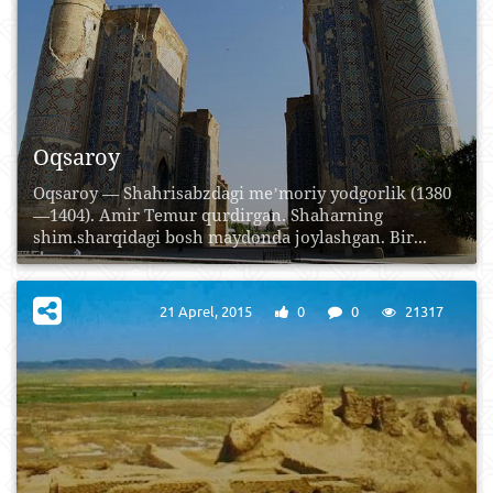
Oqsaroy
Oqsaroy — Shahrisabzdagi meʼmoriy yodgorlik (1380
—1404). Amir Temur qurdirgan. Shaharning
shim.sharqidagi bosh maydonda joylashgan. Bir...
21 Aprel, 2015
0
0
21317