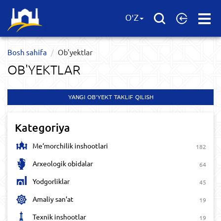
Open
O'Z
Menu
Bosh sahifa
Ob'yektlar​
OB'YEKTLAR​
YANGI OB'YEKT TAKLIF QILISH
Kategoriya
Me‘morchilik inshootlari
182
Arxeologik obidalar
64
Yodgorliklar
45
Amaliy san‘at
19
Texnik inshootlar
19