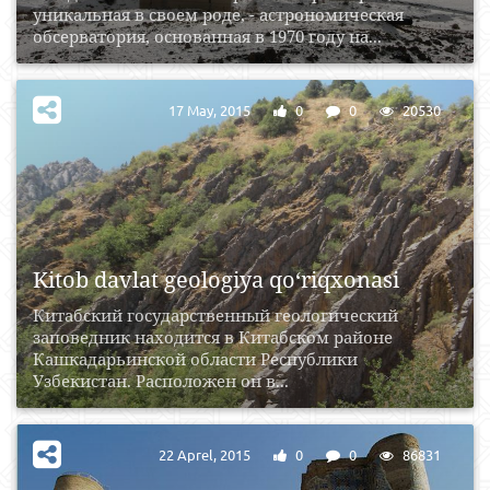
уникальная в своем роде, - астрономическая
обсерватория, основанная в 1970 году на...
17 May, 2015
0
0
20530
Kitob davlat geologiya qo‘riqxonasi
Китабский государственный геологический
заповедник находится в Китабском районе
Кашкадарьинской области Республики
Узбекистан. Расположен он в...
22 Aprel, 2015
0
0
86831