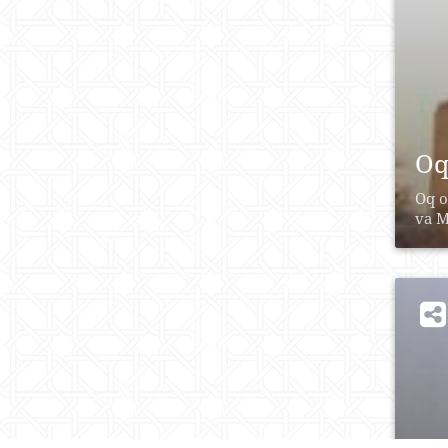
Oq
Oq o
va M