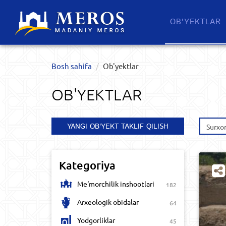
OB'YEKTLAR​
Bosh sahifa
Ob'yektlar​
OB'YEKTLAR​
YANGI OB'YEKT TAKLIF QILISH
Surxon
Kategoriya
Me‘morchilik inshootlari
182
Arxeologik obidalar
64
Yodgorliklar
45