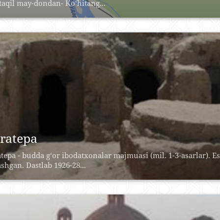
aqil may-dondan- Ko‘hitang...
ratepa
tepa - budda g‘or ibodatxonalar majmuasi (mil. 1-3-asarlar). 
ashgan. Dastlab 1926-28...