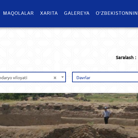
MAQOLALAR
XARITA
GALEREYA
O'ZBEKISTONNIN
Saralash :
×
daryo viloyati
Davrlar