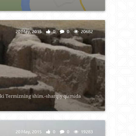
20 May, 2015
0
0
20682
Eski Termizning shim.-sharqiy qismida
20 May, 2015
0
0
19283