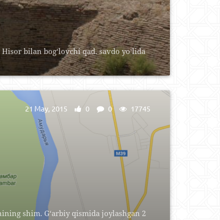
isor bilan bog‘lovchi qad. savdo yo‘lida
21 May, 2015
0
0
17745
ining shim. G‘arbiy qismida joylashgan 2