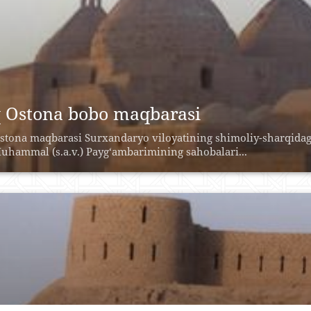
 Ostona bobo maqbarasi
stona maqbarasi Surxandaryo viloyatining shimoliy-sharqidagi
uhammal (s.a.v.) Payg‘ambarimining sahobalari...