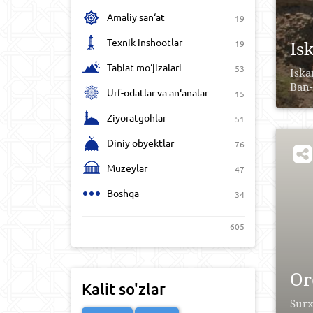
Amaliy san‘at
19
Texnik inshootlar
Is
19
Tabiat mo‘jizalari
53
Iska
Ban-
Urf-odatlar va an‘analar
15
Ziyoratgohlar
51
Diniy obyektlar
76
Muzeylar
47
Boshqa
34
605
Or
Kalit so'zlar
Surx