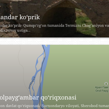
kandar ko‘prik
ndar ko‘prik- Qumqo‘rg‘on tumanida Termizni Chag‘aniyon va H
dixonsoy ustiga...
olpayg‘ambar qo‘riqxonasi
on davlat qo‘riqxonasi- Surxondaryo viloyati, Sherobod tuman