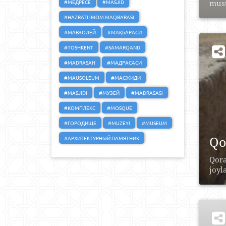
#МЕДРЕСЕ
#MASJID
must
#HAZRATI IMOM MAQBARASI
#МАВЗОЛЕЙ
#МАҚБАРАСИ
#TOSHKENT
#SAMARQAND
#MADRASAH
#МАДРАСАСИ
#MAUSOLEUM
#МАСЖИДИ
#MASJIDI
#МУЗЕЙ
#MADRASASI
#КОМПЛЕКС
#MOSQUE
#ГОРОДИЩЕ
#MUZEYI
#MUSEUM
Qo
#АРХИТЕКТУРНЫЙ ПАМЯТНИК
Qora
joyl