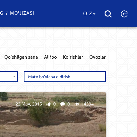
G 7 MO'JIZASI
O'Z
Qo'shilgan sana
Alifbo
Ko'rishlar
Ovozlar
22 May, 2015
0
0
14394