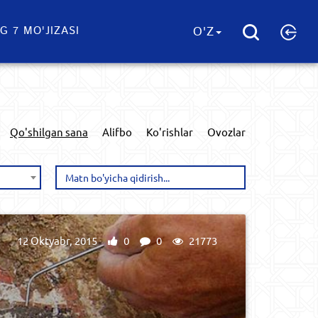
G 7 MO'JIZASI
O'Z
Qo'shilgan sana
Alifbo
Ko'rishlar
Ovozlar
12 Oktyabr, 2015
0
0
21773