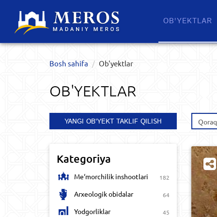
OB'YEKTLAR​
Bosh sahifa
Ob'yektlar​
OB'YEKTLAR​
YANGI OB'YEKT TAKLIF QILISH
Qoraq
Kategoriya
Me‘morchilik inshootlari
182
Arxeologik obidalar
64
Yodgorliklar
45