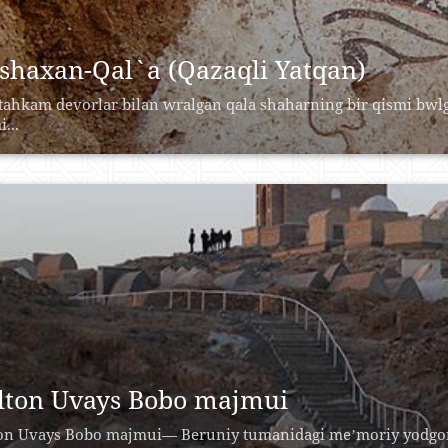
shaxan-Qal`a (Qazaqli Yatqan)
ahkam devorlar bilan wralgan qala shaharning bir qismi bwl
...
lton Uvays Bobo majmui
on Uvays Bobo majmui— Beruniy tumanidagi meʼmoriy yodgorlik