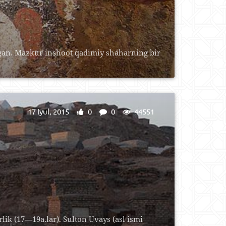
gan. Mazkur inshoot qadimiy shaharning bir
17 Iyul, 2015
0
0
44551
 (17—19a.lar). Sulton Uvays (asl ismi