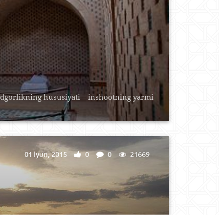
dgorlikning hususiyati – inshootning yarmi
01 Iyun, 2015
0
0
21669