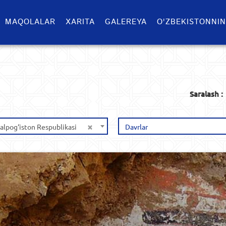
MAQOLALAR
XARITA
GALEREYA
O'ZBEKISTONNIN
Saralash :
×
alpog‘iston Respublikasi
Davrlar