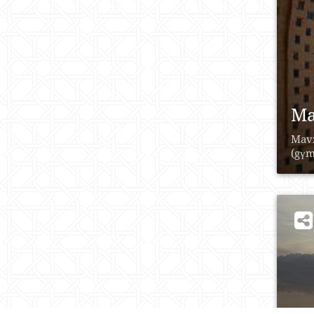
Ma
Mavz
(gүm