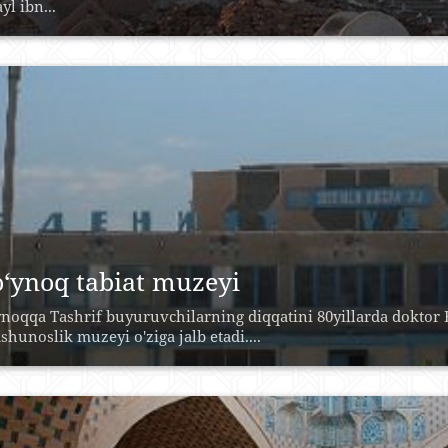
yl ibn...
‘ynoq tabiat muzeyi
noqqa Tashrif buyuruvchilarning diqqatini 80yillarda doktor
ashunoslik muzeyi o'ziga jalb etadi....