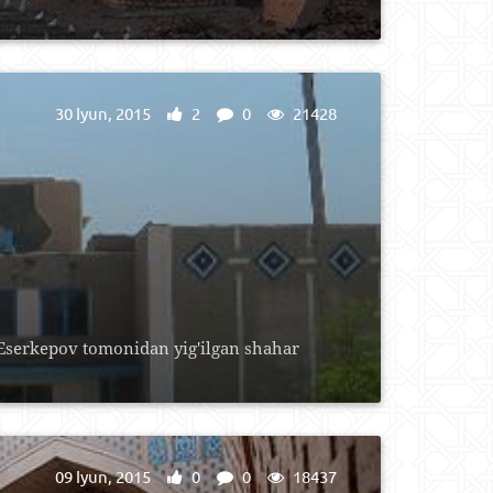
30 Iyun, 2015
2
0
21428
 Eserkepov tomonidan yig'ilgan shahar
09 Iyun, 2015
0
0
18437