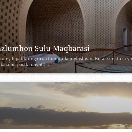
zlumhon Sulu Maqbarasi
oley tepalikning orqa tomonida joylashgan. Bu arxitektura yo
bazdan pastki qavati)...