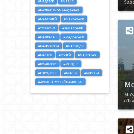
#МЕДРЕСЕ
#MASJID
Suha
#HAZRATI IMOM MAQBARASI
#МАВЗОЛЕЙ
#МАҚБАРАСИ
#TOSHKENT
#SAMARQAND
#MADRASAH
#МАДРАСАСИ
#MAUSOLEUM
#МАСЖИДИ
#MASJIDI
#МУЗЕЙ
#MADRASASI
#КОМПЛЕКС
#MOSQUE
#ГОРОДИЩЕ
#MUZEYI
#MUSEUM
Mo
#АРХИТЕКТУРНЫЙ ПАМЯТНИК
Mo'y
o'lk