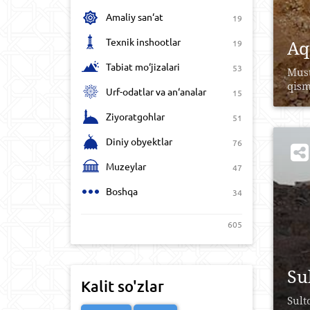
Amaliy san‘at
19
Texnik inshootlar
Aq
19
Tabiat mo‘jizalari
53
Must
qismi
Urf-odatlar va an‘analar
15
Ziyoratgohlar
51
Diniy obyektlar
76
Muzeylar
47
Boshqa
34
605
Su
Kalit so'zlar
Sult