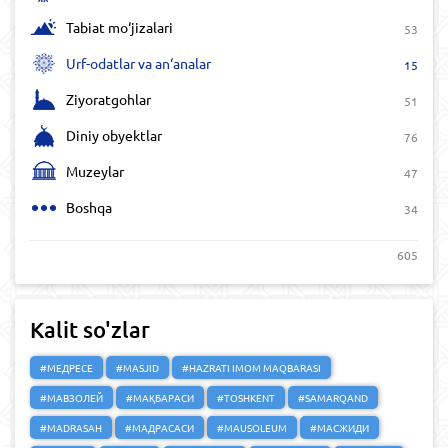
Tabiat mo‘jizalari
53
Urf-odatlar va an‘analar
15
Ziyoratgohlar
51
Diniy obyektlar
76
Muzeylar
47
Boshqa
34
605
Kalit so'zlar
#МЕДРЕСЕ
#MASJID
#HAZRATI IMOM MAQBARASI
#МАВЗОЛЕЙ
#МАҚБАРАСИ
#TOSHKENT
#SAMARQAND
#MADRASAH
#МАДРАСАСИ
#MAUSOLEUM
#МАСЖИДИ