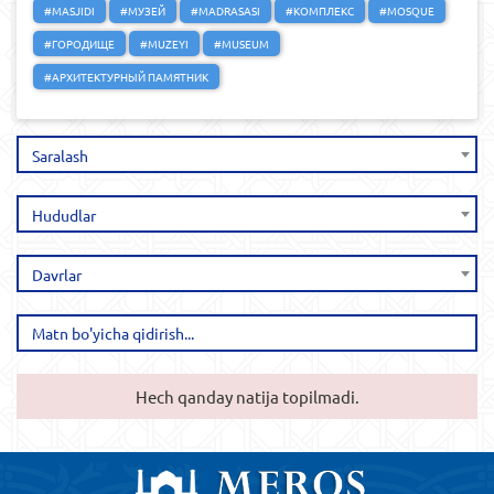
#MASJIDI
#МУЗЕЙ
#MADRASASI
#КОМПЛЕКС
#MOSQUE
#ГОРОДИЩЕ
#MUZEYI
#MUSEUM
#АРХИТЕКТУРНЫЙ ПАМЯТНИК
Saralash
Hududlar
Davrlar
Hech qanday natija topilmadi.