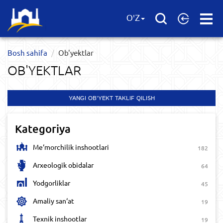
Open
O'Z
Menu
Bosh sahifa
Ob'yektlar​
OB'YEKTLAR​
YANGI OB'YEKT TAKLIF QILISH
Kategoriya
Me‘morchilik inshootlari
182
Arxeologik obidalar
64
Yodgorliklar
45
Amaliy san‘at
19
Texnik inshootlar
19