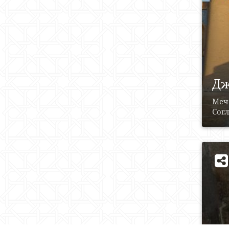
Дж
Мече
Согл