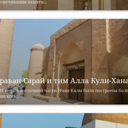
овечивания памяти...
раван-Сарай и тим Алла Кули-Хана
31 году, в восточной части Ичан-Калы была построена бо
нского...