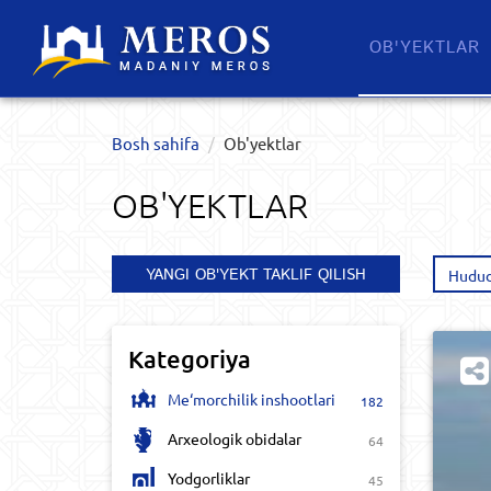
OB'YEKTLAR​
Bosh sahifa
Ob'yektlar​
OB'YEKTLAR​
YANGI OB'YEKT TAKLIF QILISH
Hudud
Kategoriya
Me‘morchilik inshootlari
182
Arxeologik obidalar
64
Yodgorliklar
45