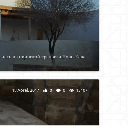
ечеть в хивинской крепости Ичан-Кала.
18 Aprel, 2017
0
0
13107