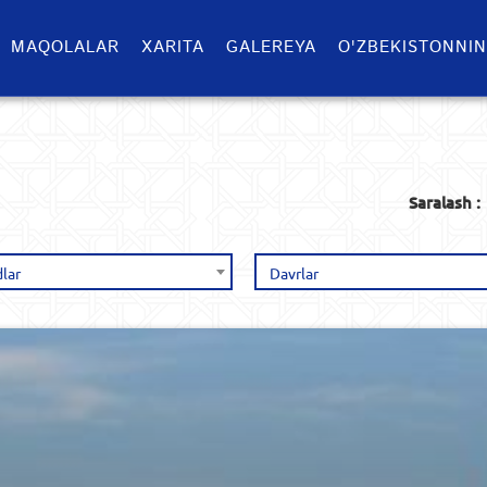
MAQOLALAR
XARITA
GALEREYA
O'ZBEKISTONNIN
Saralash :
lar
Davrlar