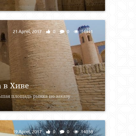
21 Aprel, 2017
0
0
14911
 в Хиве
льшая площадь рынка по заказу
19 Aprel, 2017
0
0
14038