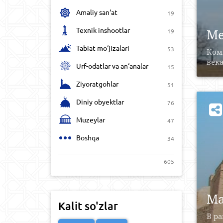
Amaliy san‘at
19
Texnik inshootlar
Ме
19
Tabiat mo‘jizalari
53
Комп
века.
Urf-odatlar va an‘analar
15
Ziyoratgohlar
51
Diniy obyektlar
76
Muzeylar
47
Boshqa
34
605
Ма
Kalit so'zlar
В ра