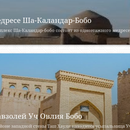
дресе Ша-Каландар-Бобо
лекс Ша-Каландар-бобо состоит из одноэтажного медресе 
..
взолей Уч Овлия Бобо
йоне западной стены Таш Хаули находится усыпальница Уч