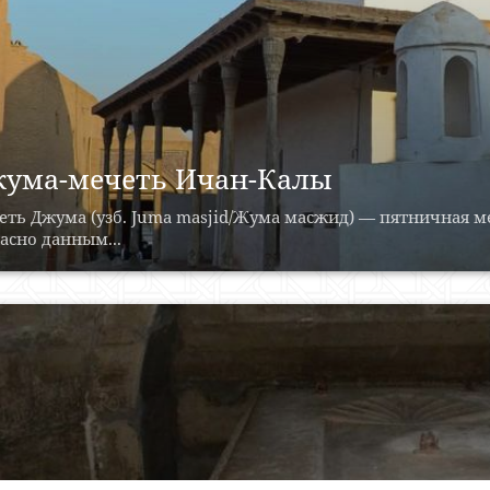
ума-мечеть Ичан-Калы
ть Джума (узб. Juma masjid/Жума масжид) — пятничная м
асно данным...