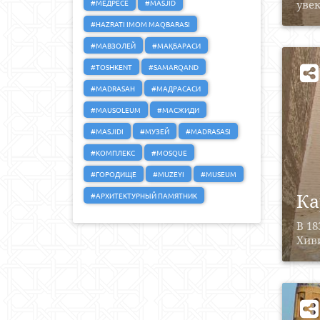
#МЕДРЕСЕ
#MASJID
увек
#HAZRATI IMOM MAQBARASI
#МАВЗОЛЕЙ
#МАҚБАРАСИ
#TOSHKENT
#SAMARQAND
#MADRASAH
#МАДРАСАСИ
#MAUSOLEUM
#МАСЖИДИ
#MASJIDI
#МУЗЕЙ
#MADRASASI
#КОМПЛЕКС
#MOSQUE
#ГОРОДИЩЕ
#MUZEYI
#MUSEUM
Ка
#АРХИТЕКТУРНЫЙ ПАМЯТНИК
В 18
Хиви