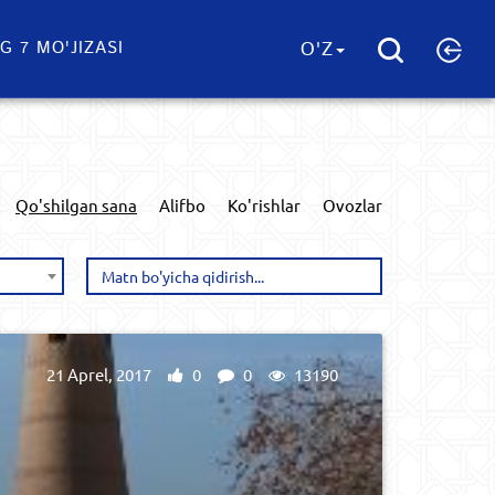
G 7 MO'JIZASI
O'Z
Qo'shilgan sana
Alifbo
Ko'rishlar
Ovozlar
21 Aprel, 2017
0
0
13190