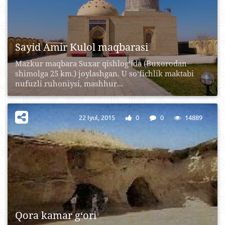
Sayid Amir Kulol maqbarasi
Mazkur maqbara Suxar qishlog‘ida (Buxorodan
shimolga 25 km.) joylashgan. U so‘fichlik maktabi
nufuzli ruhoniysi, mashhur...
22 Iyul, 2015
0
0
14889
Qora kamar g‘ori