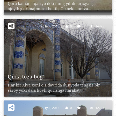
Qora kamar – qariyb ikki ming yillik tarixga ega
ajoyib g‘or majmuasi bo‘lib, O‘zbekiston va...
20 Iyul, 2015
0
0
16425
Qibla toza bog‘
Har bir Xiva xoni o‘z davrida dunyoda tengsiz bir
saroy yoki dala hovli qurishga harakat...
20 Iyul, 2015
0
0
12734