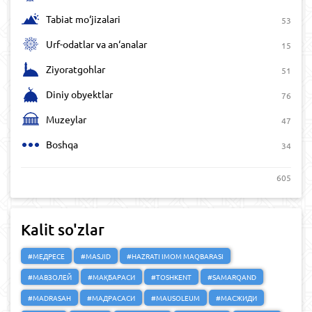
Tabiat mo‘jizalari
53
Urf-odatlar va an‘analar
15
Ziyoratgohlar
51
Diniy obyektlar
76
Muzeylar
47
Boshqa
34
605
Kalit so'zlar
#МЕДРЕСЕ
#MASJID
#HAZRATI IMOM MAQBARASI
#МАВЗОЛЕЙ
#МАҚБАРАСИ
#TOSHKENT
#SAMARQAND
#MADRASAH
#МАДРАСАСИ
#MAUSOLEUM
#МАСЖИДИ