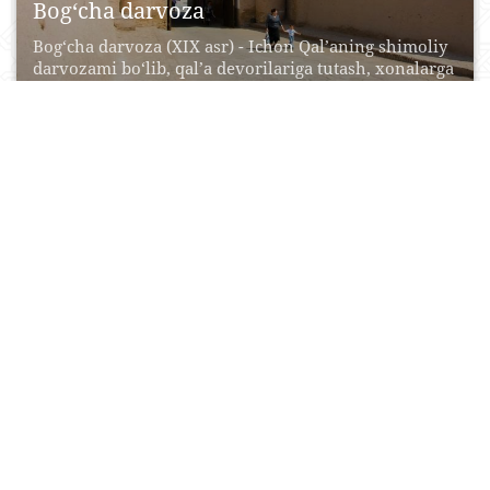
Bog‘cha darvoza
Bog‘cha darvoza (XIX asr) - Ichon Qal’aning shimoliy
darvozami bo‘lib, qal’a devorilariga tutash, xonalarga
bo‘lingan...
20 Iyul, 2015
0
0
19733
Nurullaboy majmuasi
Xivadagi Nurullaboy saroyi eng hashamatli, eng
jozibali, eng ko‘rkam va maftunkorligi bilan boshqa
saroylardan ajralib...