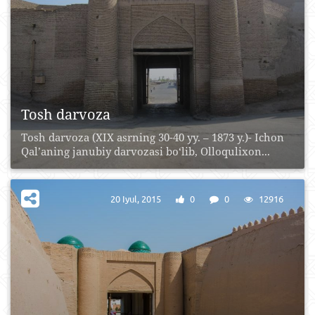
Tosh darvoza
Tosh darvoza (XIX asrning 30-40 yy. – 1873 y.)- Ichon
Qal’aning janubiy darvozasi bo‘lib, Olloqulixon...
20 Iyul, 2015
0
0
12916