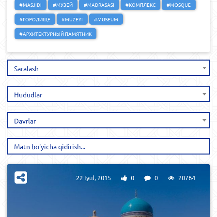
#MASJIDI
#МУЗЕЙ
#MADRASASI
#КОМПЛЕКС
#MOSQUE
#ГОРОДИЩЕ
#MUZEYI
#MUSEUM
#АРХИТЕКТУРНЫЙ ПАМЯТНИК
Saralash
Hududlar
Davrlar
22 Iyul, 2015
0
0
20764