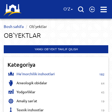
Open
O'Z
Menu
Bosh sahifa
Ob'yektlar​
OB'YEKTLAR​
YANGI OB'YEKT TAKLIF QILISH
Kategoriya
Me‘morchilik inshootlari
182
Arxeologik obidalar
64
Yodgorliklar
45
Amaliy san‘at
19
Texnik inshootlar
19