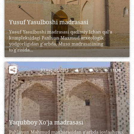
Yusuf Yasulboshi madrasasi
Yusuf Yasulboshi madrasasi qadimiy Ichan qal'a
kompleksidagi Paxlvon Maxmud arxeologik
yodgorligidan g’arbda, Muso madrasasining
to'g’risida...
03 Avgust, 2015
0
0
11438
Yaqubboy Xo'ja madrasasi
Pahlavon Mahmud maqbarasidan g'arbda joylashgan.