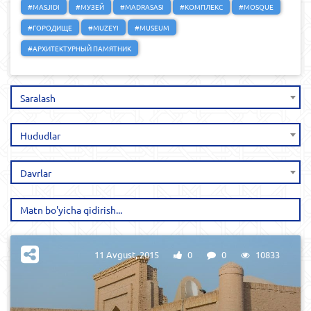
#MASJIDI
#МУЗЕЙ
#MADRASASI
#КОМПЛЕКС
#MOSQUE
#ГОРОДИЩЕ
#MUZEYI
#MUSEUM
#АРХИТЕКТУРНЫЙ ПАМЯТНИК
Saralash
Hududlar
Davrlar
11 Avgust, 2015
0
0
10833