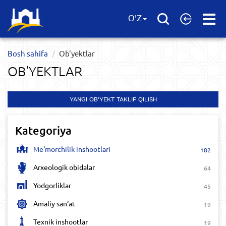
Open
O'Z
Menu
Bosh sahifa
Ob'yektlar​
OB'YEKTLAR​
YANGI OB'YEKT TAKLIF QILISH
Kategoriya
Me‘morchilik inshootlari
182
Arxeologik obidalar
64
Yodgorliklar
45
Amaliy san‘at
19
Texnik inshootlar
19