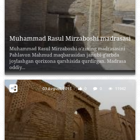
Muhammad Rasul Mirzaboshi madrasasi
Muhammad Rasul Mirzaboshi o'zining madrasasini
Pahlavon Mahmud maqbarasidan janubi-g'arbda
joylashgan qorixona qarshisida qurdirgan. Madrasa
oddiy...
03 Avgust, 2015
0
0
11942