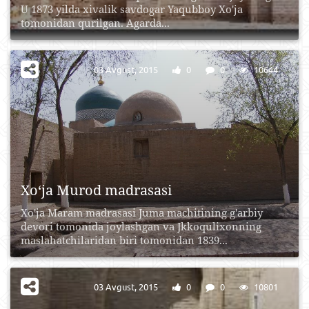
U 1873 yilda xivalik savdogar Yaqubboy Xo'ja
tomonidan qurilgan. Agarda...
03 Avgust, 2015
0
0
10644
Xo‘ja Murod madrasasi
Xo'ja Maram madrasasi Juma machitining g'arbiy
devori tomonida joylashgan va Jkkoqulixonning
maslahatchilaridan biri tomonidan 1839...
03 Avgust, 2015
0
0
10801