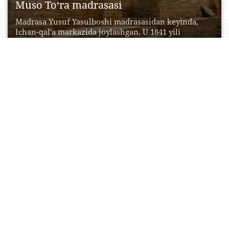
Muso To‘ra madrasasi
Madrasa Yusuf Yasulboshi madrasasidan keyinda,
Ichan-qal'a markazida joylashgan. U 1841 yili
Muhammad Rahim xon nabirasi...
30 Iyul, 2015
0
0
20377
Yusuf Hamadoniy machiti
Yusuf Hamadoniy Abu Yaʼqub (1048, Hamadonning
Buzanjird qishlogʻi — 1141, Afgʻonistonning bomiyon
shahri) — tasavvufning...