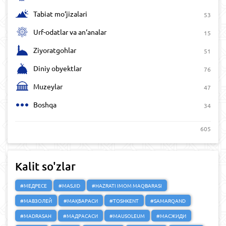
Tabiat mo‘jizalari
53
Urf-odatlar va an‘analar
15
Ziyoratgohlar
51
Diniy obyektlar
76
Muzeylar
47
Boshqa
34
605
Kalit so'zlar
#МЕДРЕСЕ
#MASJID
#HAZRATI IMOM MAQBARASI
#МАВЗОЛЕЙ
#МАҚБАРАСИ
#TOSHKENT
#SAMARQAND
#MADRASAH
#МАДРАСАСИ
#MAUSOLEUM
#МАСЖИДИ