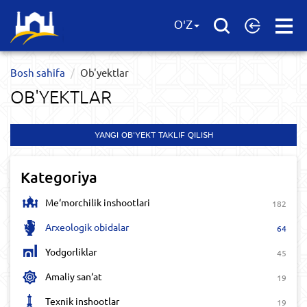
Open
O'Z
Menu
Bosh sahifa
Ob'yektlar​
OB'YEKTLAR​
YANGI OB'YEKT TAKLIF QILISH
Kategoriya
Me‘morchilik inshootlari
182
Arxeologik obidalar
64
Yodgorliklar
45
Amaliy san‘at
19
Texnik inshootlar
19