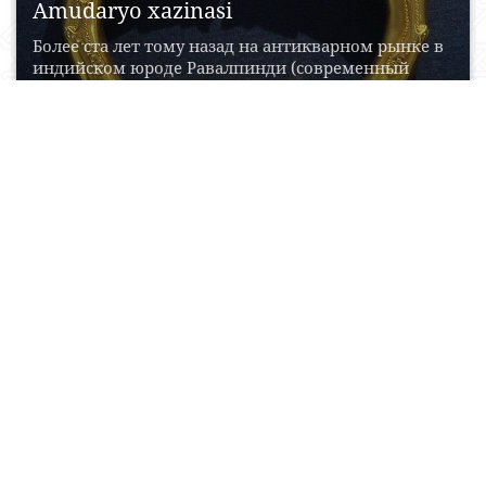
Amudaryo xazinasi
Более ста лет тому назад на антикварном рынке в
индийском юроде Равалпинди (современный
Пакистан) появились...
25 May, 2015
0
0
25155
Qirqqiz qal‘a‘asi
Qirqqiz qal'asi - Surxondaryo viloyatidagi me'moriy
yodgorlik (9-10-a.lar); Termiz tumanida (vayrona
holida saqlangan). Nima maqsadda...