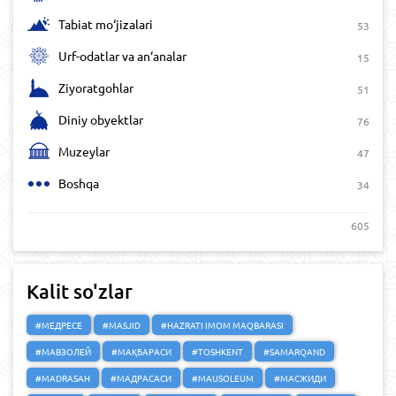
Tabiat mo‘jizalari
53
Urf-odatlar va an‘analar
15
Ziyoratgohlar
51
Diniy obyektlar
76
Muzeylar
47
Boshqa
34
605
Kalit so'zlar
#МЕДРЕСЕ
#MASJID
#HAZRATI IMOM MAQBARASI
#МАВЗОЛЕЙ
#МАҚБАРАСИ
#TOSHKENT
#SAMARQAND
#MADRASAH
#МАДРАСАСИ
#MAUSOLEUM
#МАСЖИДИ