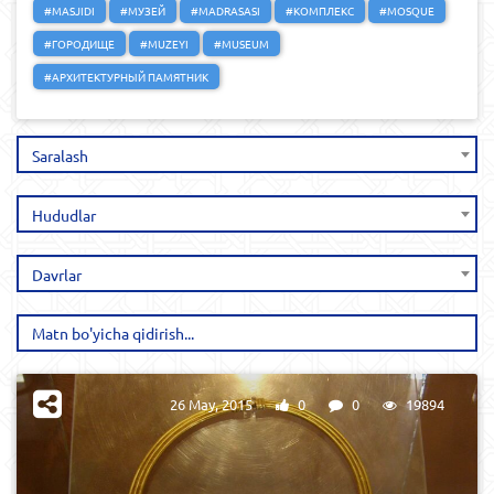
#MASJIDI
#МУЗЕЙ
#MADRASASI
#КОМПЛЕКС
#MOSQUE
#ГОРОДИЩЕ
#MUZEYI
#MUSEUM
#АРХИТЕКТУРНЫЙ ПАМЯТНИК
Saralash
Hududlar
Davrlar
26 May, 2015
0
0
19894