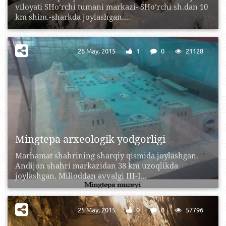
viloyati SHo‘rchi tumani markazi- SHo‘rchi sh.dan 10
km shim.-sharkda joylashgan....
26 May, 2015
1
0
21128
Mingtepa arxeologik yodgorligi
Marhamat shahrining sharqiy qismida joylashgan.
Andijon shahri markazidan 38 km uzoqlikda
joylashgan. Milloddan avvalgi III-I...
25 May, 2015
0
0
57796