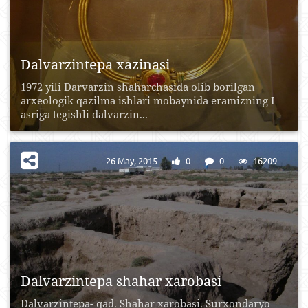
Dalvarzintepa xazinasi
1972 yili Darvarzin shaharchasida olib borilgan
arxeologik qazilma ishlari mobaynida eramizning I
asriga tegishli dalvarzin...
26 May, 2015
0
0
16209
Dalvarzintepa shahar xarobasi
Dalvarzintepa- qad. Shahar xarobasi. Surxondaryo