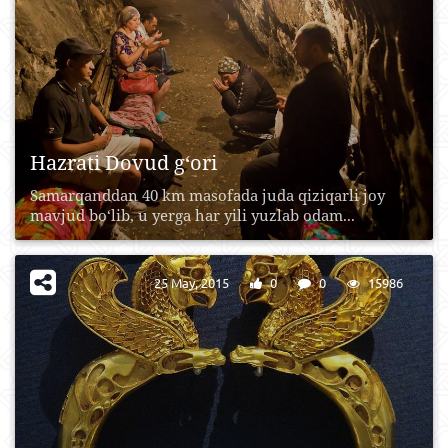
Hazrati Dovud g‘ori
Samarqanddan 40 km masofada juda qiziqarli joy
mavjud bo‘lib, u yerga har yili yuzlab odam...
25 May, 2015
0
0
15986