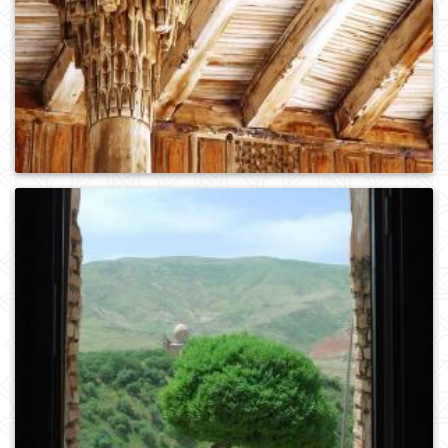
0
679
0
708