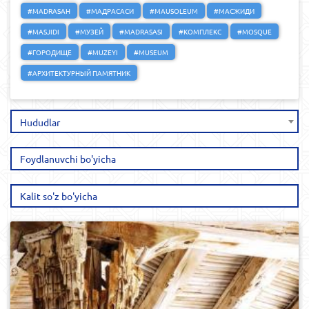
#MADRASAH
#МАДРАСАСИ
#MAUSOLEUM
#МАСЖИДИ
#MASJIDI
#МУЗЕЙ
#MADRASASI
#КОМПЛЕКС
#MOSQUE
#ГОРОДИЩЕ
#MUZEYI
#MUSEUM
#АРХИТЕКТУРНЫЙ ПАМЯТНИК
Hududlar