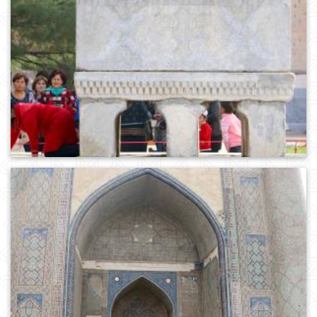
0
862
0
1007