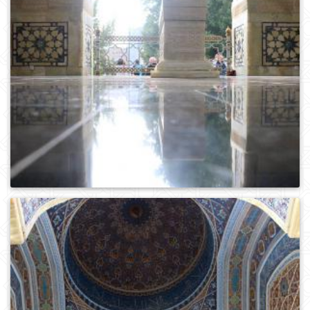
0
769
0
779