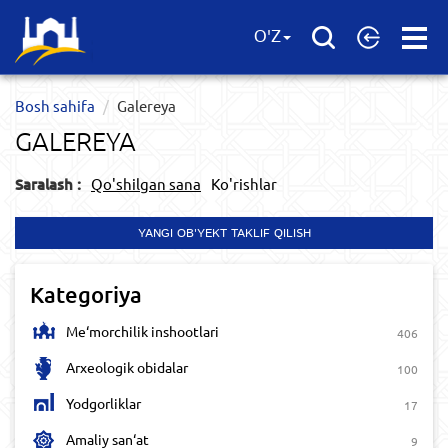
Open
O'Z
Menu
Bosh sahifa
Galereya
GALEREYA
Saralash :
Qo'shilgan sana
Ko'rishlar
YANGI OB'YEKT TAKLIF QILISH
Kategoriya
Me‘morchilik inshootlari
406
Arxeologik obidalar
100
Yodgorliklar
17
Amaliy san‘at
9