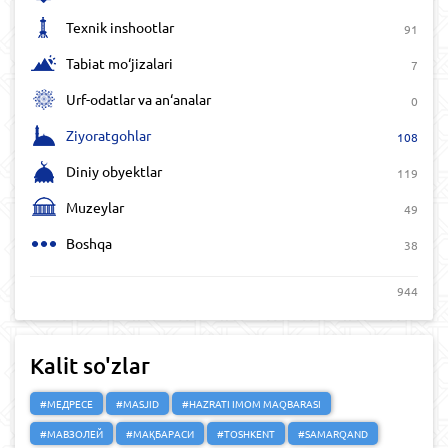
Texnik inshootlar
91
Tabiat mo‘jizalari
7
Urf-odatlar va an‘analar
0
Ziyoratgohlar
108
Diniy obyektlar
119
Muzeylar
49
Boshqa
38
944
Kalit so'zlar
#МЕДРЕСЕ
#MASJID
#HAZRATI IMOM MAQBARASI
#МАВЗОЛЕЙ
#МАҚБАРАСИ
#TOSHKENT
#SAMARQAND