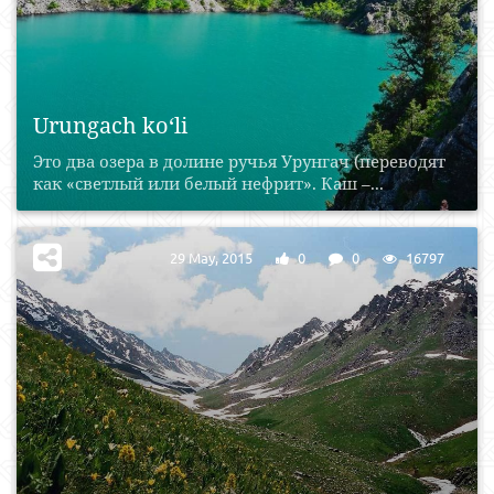
Urungach ko‘li
Это два озера в долине ручья Урунгач (переводят
как «светлый или белый нефрит». Каш –...
29 May, 2015
0
0
16797