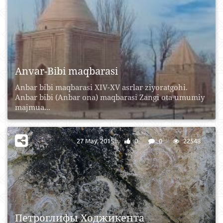
Anvar-Bibi maqbarasi
Anbar bibi maqbarasi XIV-XV asrlar ziyoratgohi.
Anbar bibi (Anbar ona) maqbarasi Zangi ota umumiy
majmua...
27 May, 2015
0
0
22548
Петроглифы Ходжикента