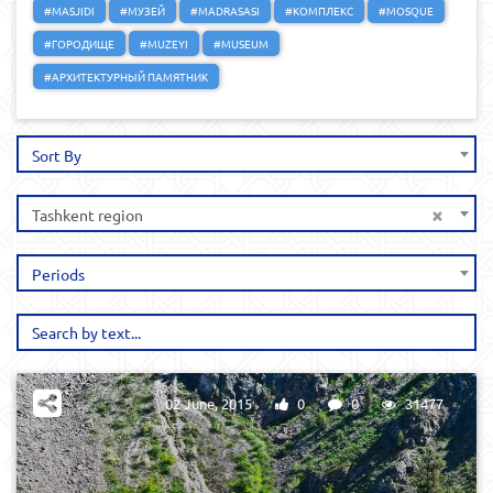
#MASJIDI
#МУЗЕЙ
#MADRASASI
#КОМПЛЕКС
#MOSQUE
#ГОРОДИЩЕ
#MUZEYI
#MUSEUM
#АРХИТЕКТУРНЫЙ ПАМЯТНИК
Sort By
×
Tashkent region
Periods
02 June, 2015
0
0
31477