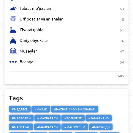
Tabiat mo‘jizalari
53
Urf-odatlar va an‘analar
15
Ziyoratgohlar
51
Diniy obyektlar
76
Muzeylar
47
Boshqa
34
605
Tags
#МЕДРЕСЕ
#MASJID
#HAZRATI IMOM MAQBARASI
#МАВЗОЛЕЙ
#МАҚБАРАСИ
#TOSHKENT
#SAMARKAND
#MADRASAH
#МАДРАСАСИ
#MAUSOLEUM
#МАСЖИДИ