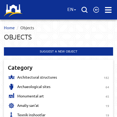
Open
EN
Menu
Home
Objects
OBJECTS
SUGGEST A NEW OBJECT
Category
Architectural structures
182
Archaeological sites
64
Monumental art
45
Amaliy san‘at
19
Texnik inshootlar
19