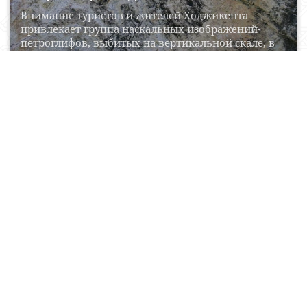
Внимание туристов и жителей Ходжикента
привлекает группа наскальных изображений-
петроглифов, выбитых на вертикальной скале, в
30...
27 May, 2015
0
0
24341
Zarkent ota ziyoratgohi
Zarkent ota ziyoratgohi.Zarkent qishlog’ining
yuqorisida – tog’ yon bag’rida joylashgan. “Zarkent
bobo”, “Qushqo’nmas avliyo” nomlari...