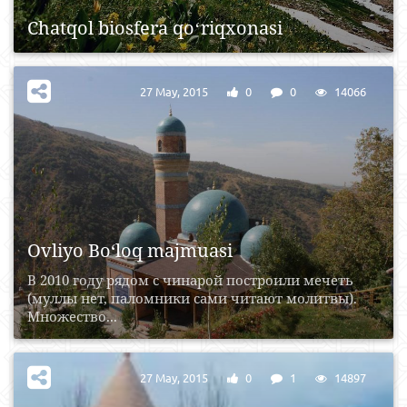
Chatqol biosfera qoʻriqxonasi
27 May, 2015
0
0
14066
Ovliyo Bo‘loq majmuasi
В 2010 году рядом с чинарой построили мечеть
(муллы нет, паломники сами читают молитвы).
Множество...
27 May, 2015
0
1
14897