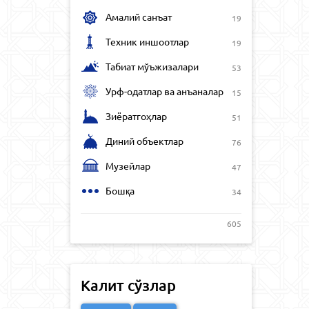
Амалий санъат
19
Техник иншоотлар
19
Табиат мўъжизалари
53
Урф-одатлар ва анъаналар
15
Зиёратгоҳлар
51
Диний объектлар
76
Музейлар
47
Бошқа
34
605
Калит сўзлар