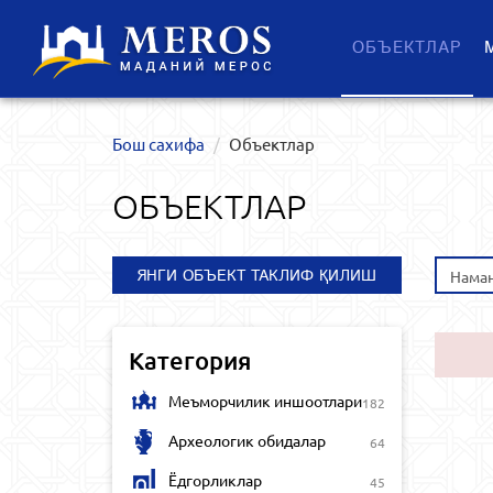
ОБЪЕКТЛАР
Бош сахифа
Объектлар
ОБЪЕКТЛАР
ЯНГИ ОБЪЕКТ ТАКЛИФ ҚИЛИШ
Наман
Категория
Меъморчилик иншоотлари
182
Археологик обидалар
64
Ёдгорликлар
45