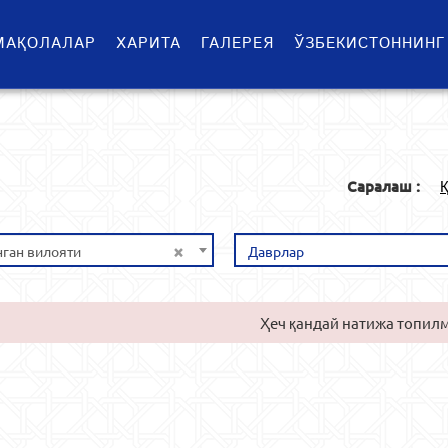
МАҚОЛАЛАР
ХАРИТА
ГАЛЕРЕЯ
ЎЗБЕКИСТОННИНГ
Саралаш :
Қ
×
ган вилояти
Даврлар
Ҳеч қандай натижа топил