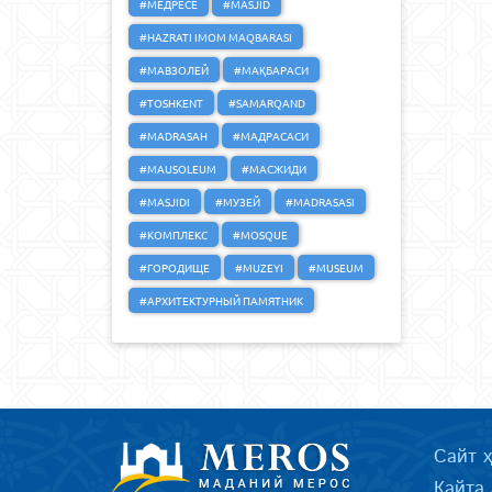
#МЕДРЕСЕ
#MASJID
#HAZRATI IMOM MAQBARASI
#МАВЗОЛЕЙ
#МАҚБАРАСИ
#TOSHKENT
#SAMARQAND
#MADRASAH
#МАДРАСАСИ
#MAUSOLEUM
#МАСЖИДИ
#MASJIDI
#МУЗЕЙ
#MADRASASI
#КОМПЛЕКС
#MOSQUE
#ГОРОДИЩЕ
#MUZEYI
#MUSEUM
#АРХИТЕКТУРНЫЙ ПАМЯТНИК
Сайт 
Қайта 