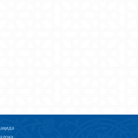
ҳақида
алоқа