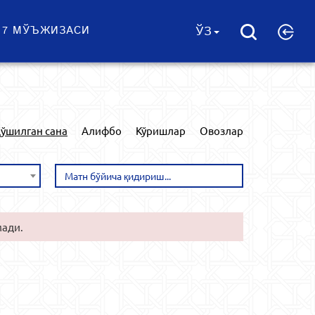
 7 МЎЪЖИЗАСИ
ЎЗ
ўшилган сана
Алифбо
Кўришлар
Овозлар
мади.