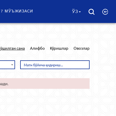
 7 МЎЪЖИЗАСИ
ЎЗ
ўшилган сана
Алифбо
Кўришлар
Овозлар
мади.