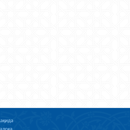
ҳақида
алоқа