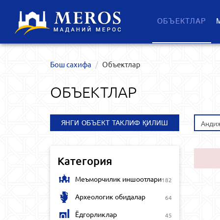
ОБЪЕКТЛАР
Бош сахифа
Объектлар
ОБЪЕКТЛАР
ЯНГИ ОБЪЕКТ ТАКЛИФ ҚИЛИШ
Андиж
Категория
Меъморчилик иншоотлари
182
Археологик обидалар
64
Ёдгорликлар
45