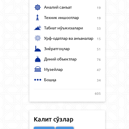
Амалий санъат
19
Техник иншоотлар
19
Табиат мўъжизалари
53
Урф-одатлар ва анъаналар
15
Зиёратгоҳлар
51
Диний объектлар
76
Музейлар
47
Бошқа
34
605
Калит сўзлар