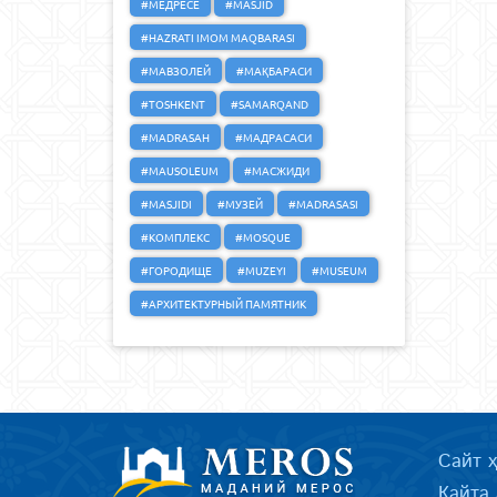
#МЕДРЕСЕ
#MASJID
#HAZRATI IMOM MAQBARASI
#МАВЗОЛЕЙ
#МАҚБАРАСИ
#TOSHKENT
#SAMARQAND
#MADRASAH
#МАДРАСАСИ
#MAUSOLEUM
#МАСЖИДИ
#MASJIDI
#МУЗЕЙ
#MADRASASI
#КОМПЛЕКС
#MOSQUE
#ГОРОДИЩЕ
#MUZEYI
#MUSEUM
#АРХИТЕКТУРНЫЙ ПАМЯТНИК
Сайт 
Қайта 