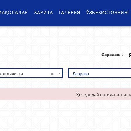
МАҚОЛАЛАР
ХАРИТА
ГАЛЕРЕЯ
ЎЗБЕКИСТОННИНГ
Саралаш :
Қ
×
он вилояти
Даврлар
Ҳеч қандай натижа топил