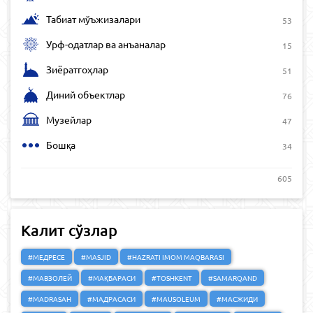
Табиат мўъжизалари
53
Урф-одатлар ва анъаналар
15
Зиёратгоҳлар
51
Диний объектлар
76
Музейлар
47
Бошқа
34
605
Калит сўзлар
#МЕДРЕСЕ
#MASJID
#HAZRATI IMOM MAQBARASI
#МАВЗОЛЕЙ
#МАҚБАРАСИ
#TOSHKENT
#SAMARQAND
#MADRASAH
#МАДРАСАСИ
#MAUSOLEUM
#МАСЖИДИ