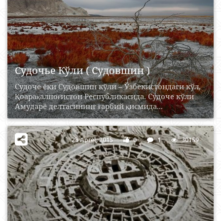
Судочье Кўли ( Судовшин )
Судоче ёки Судовшин кўли – Ўзбекистондаги кўл,
Қоарақалпоғистон Республикасида. Судоче кўли
Амударё делтасининг ғарбий қисмида...
23 Aprel, 2015
0
1
30159