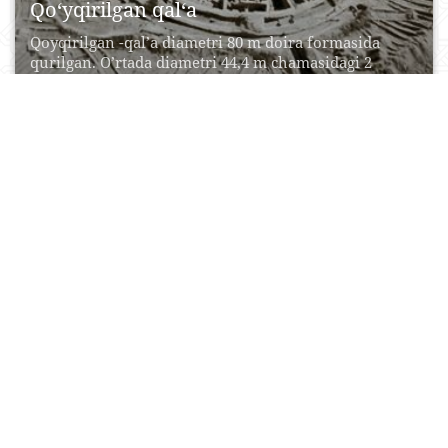
Qo‘yqirilgan qal‘a
Qoyqirilgan -qal’a diametri 80 m doira formasida
qurilgan. O’rtada diametri 44,4 m chamasidagi 2
qavatli...
23 Aprel, 2015
0
0
43472
Shilpiq qal’a
Inshoot tarxi haqla shaklida bo‘lib, Nukusdan
janubga (Xiva, Samarqand, Toshkent tomon) 43 km.
masofada avtomobil...