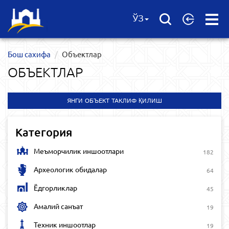
Open
ЎЗ
Menu
Бош сахифа
Объектлар
ОБЪЕКТЛАР
ЯНГИ ОБЪЕКТ ТАКЛИФ ҚИЛИШ
Категория
Меъморчилик иншоотлари
182
Археологик обидалар
64
Ёдгорликлар
45
Амалий санъат
19
Техник иншоотлар
19