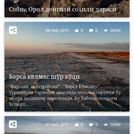
Собиқ Орол денгизи соҳили дараси
08 Май, 2015
0
0
28364
Борса келмас шўр кўли
“Борсанг, қайтмайсан!”. “Барса Кельмес”
туркийдан таржима қилганда огоҳлантирувчи бу
ибора даҳшатли эшитилади. Бу Ўзбекистондаги
Устюрт...
07 Май, 2015
0
0
16909