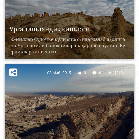
Урга ташландиқ қишлоғи
50-йиллар Судочье кўли қирғоғида юзлаб аҳолига
эга Урга номли балиқчилар шаҳарчаси бўлган. Бу
ерликларнинг, ҳатто...
08 Май, 2015
0
0
12131