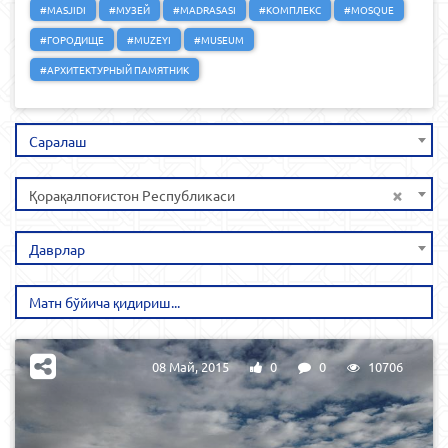
#MASJIDI
#МУЗЕЙ
#MADRASASI
#КОМПЛЕКС
#MOSQUE
#ГОРОДИЩЕ
#MUZEYI
#MUSEUM
#АРХИТЕКТУРНЫЙ ПАМЯТНИК
Саралаш
×
Қорақалпоғистон Республикаси
Даврлар
08 Май, 2015
0
0
10706