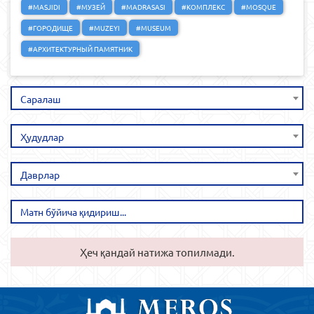
#MASJIDI
#МУЗЕЙ
#MADRASASI
#КОМПЛЕКС
#MOSQUE
#ГОРОДИЩЕ
#MUZEYI
#MUSEUM
#АРХИТЕКТУРНЫЙ ПАМЯТНИК
Саралаш
Ҳудудлар
Даврлар
Ҳеч қандай натижа топилмади.