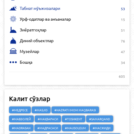
Табиат мўъжизалари
53
Урф-одатлар ва анъаналар
15
Зиёратгоҳлар
51
Диний объектлар
76
Музейлар
47
Бошқа
34
605
Калит сўзлар
#МЕДРЕСЕ
#MASJID
#HAZRATI IMOM MAQBARASI
#МАВЗОЛЕЙ
#МАҚБАРАСИ
#TOSHKENT
#SAMARQAND
#MADRASAH
#МАДРАСАСИ
#MAUSOLEUM
#МАСЖИДИ