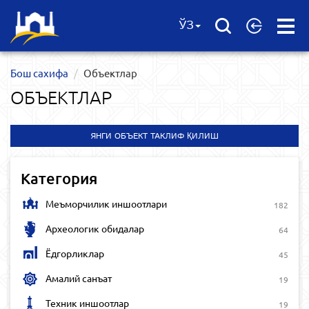
Open
ЎЗ
Menu
Бош сахифа
Объектлар
ОБЪЕКТЛАР
ЯНГИ ОБЪЕКТ ТАКЛИФ ҚИЛИШ
Категория
Меъморчилик иншоотлари
182
Археологик обидалар
64
Ёдгорликлар
45
Амалий санъат
19
Техник иншоотлар
19