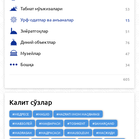
Табиат мўъжизалари
53
Урф-одатлар ва анъаналар
15
Зиёратгоҳлар
51
Диний объектлар
76
Музейлар
47
Бошқа
34
605
Калит сўзлар
#МЕДРЕСЕ
#MASJID
#HAZRATI IMOM MAQBARASI
#МАВЗОЛЕЙ
#МАҚБАРАСИ
#TOSHKENT
#SAMARQAND
#MADRASAH
#МАДРАСАСИ
#MAUSOLEUM
#МАСЖИДИ