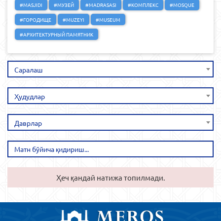
#MASJIDI
#МУЗЕЙ
#MADRASASI
#КОМПЛЕКС
#MOSQUE
#ГОРОДИЩЕ
#MUZEYI
#MUSEUM
#АРХИТЕКТУРНЫЙ ПАМЯТНИК
Саралаш
Ҳудудлар
Даврлар
Ҳеч қандай натижа топилмади.