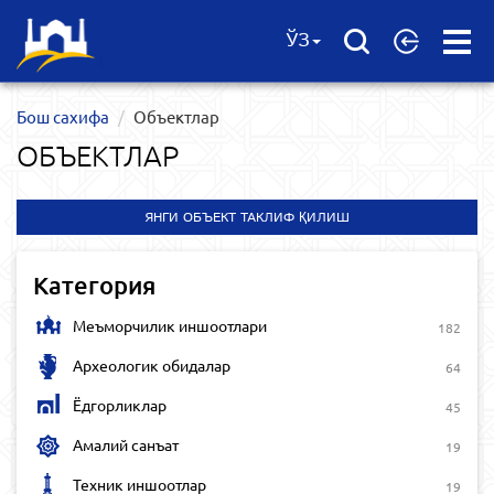
Open
ЎЗ
Menu
Бош сахифа
Объектлар
ОБЪЕКТЛАР
ЯНГИ ОБЪЕКТ ТАКЛИФ ҚИЛИШ
Категория
Меъморчилик иншоотлари
182
Археологик обидалар
64
Ёдгорликлар
45
Амалий санъат
19
Техник иншоотлар
19