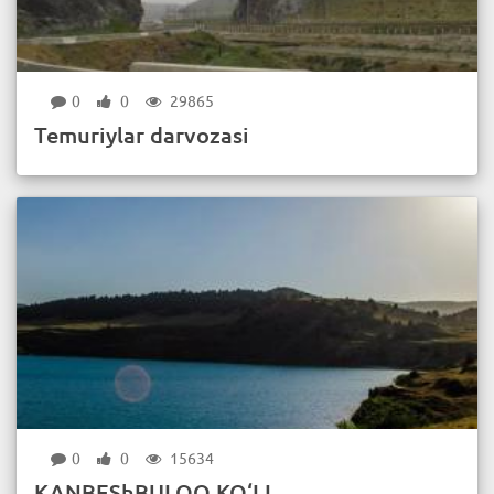
0
0
29865
Temuriylar darvozasi
0
0
15634
KANBEShBULOQ KO‘LI