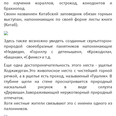
по изучения кораллов, острокод, конодонтов и
брахиопод.
Своим названием Китабский заповедник обязан горным
выступам, напоминающих по своей форме листы книги
(Китаб).
Здесь также возможно увидеть созданные скульптором-
природой своеобразные памятников напоминающие
«Медведя», «Гориллу с детенышем», «Крокодила»,
«Башмак», «Сфинкс» и т.д.
Еще одна достопримечательность этого места - ущелье
Ходжакурган.Это живописное место с чистейшей горной
речкой, а в ущелье есть проход, называемый «Тушлик». В
глубине щели на стене просматривается природный
наскальный рисунок в виде силуэта
«Дервиша».Завораживающий нерукотворный природный
отпечаток.
Хотя местные жители связывают это с именем одного из
паломников.