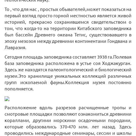
То , что для нас , простых обывателей,может показаться на
первый взгляд просто горной местностью является живой
историей, прекрасно сохранившемся свидетельством о
том, что когда-то на территории Китабского заповедника
был бассейн Древнего океана Тетис, существовавшего в
эпоху мезозоя между древними континентами Гондвана и
Лавразия.
Сегодня площадь заповедника составляет 3938 га.Полевая
база заповедника расположена в устье соя Ходжакурган.
Здесь же находятся палеонтологический и биологический
музеи.Это хранилище уникальных коллекций различных
групп ископаемой фауны.Коллекция музея постоянно
пополняется.
Расположение вдоль разрезов расчищенные тропы и
смотровые площадки позволяют ознакомиться древними
кораллами, другими морскими осадочными породами,
которые образовались 370-470 млн. лет назад. Здесь
проводились международные семинары, сессии и школы