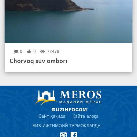
0
0
72478
Chorvoq suv ombori
Сайт ҳақида
Қайта алоқа
БИЗ ИЖТИМОИЙ ТАРМОҚЛАРДА: