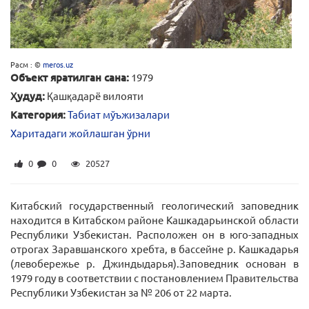
Расм : ©
meros.uz
Объект яратилган сана:
1979
Ҳудуд:
Қашқадарё вилояти
Категория:
Табиат мўъжизалари
Харитадаги жойлашган ўрни
0
0
20527
Китабский государственный геологический заповедник
находится в Китабском районе Кашкадарьинской области
Республики Узбекистан. Расположен он в юго-западных
отрогах Заравшанского хребта, в бассейне р. Кашкадарья
(левобережье р. Джиндыдарья).Заповедник основан в
1979 году в соответствии с постановлением Правительства
Республики Узбекистан за № 206 от 22 марта.