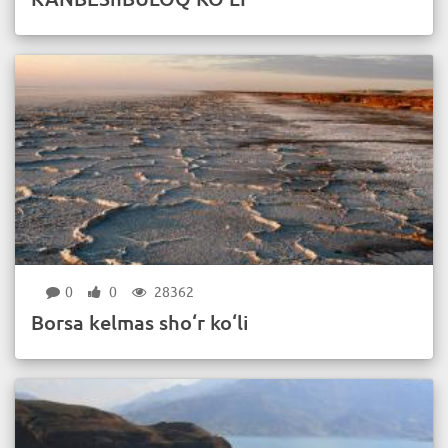
0
0
28362
Borsa kelmas sho‘r ko‘li