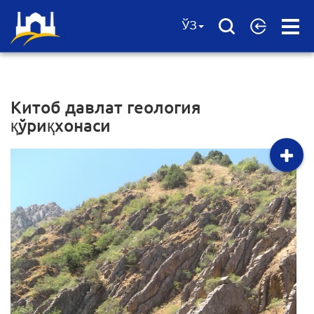
Open
ЎЗ
Menu
Китоб давлат геология
қўриқхонаси