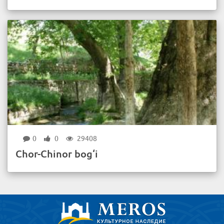
0
0
29408
Chor-Chinor bog‘i