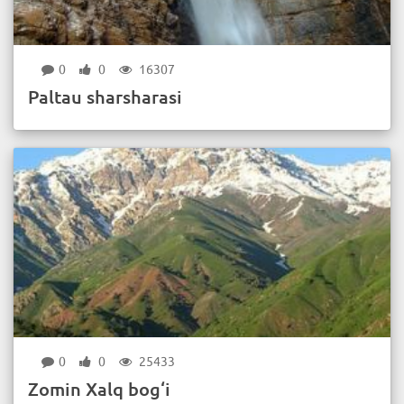
0
0
16307
Paltau sharsharasi
0
0
25433
Zomin Xalq bog‘i