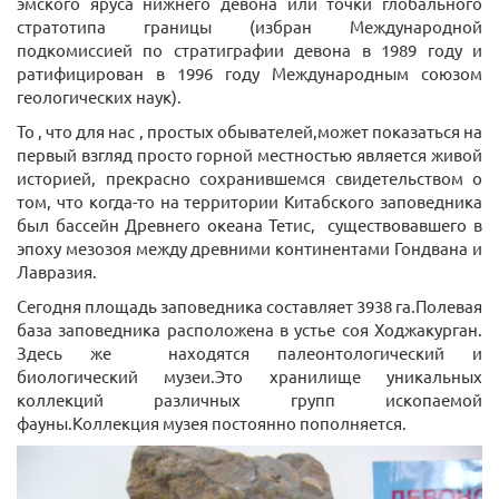
эмского яруса нижнего девона или точки глобального
стратотипа границы (избран Международной
подкомиссией по стратиграфии девона в 1989 году и
ратифицирован в 1996 году Международным союзом
геологических наук).
То , что для нас , простых обывателей,может показаться на
первый взгляд просто горной местностью является живой
историей, прекрасно сохранившемся свидетельством о
том, что когда-то на территории Китабского заповедника
был бассейн Древнего океана Тетис, существовавшего в
эпоху мезозоя между древними континентами Гондвана и
Лавразия.
Сегодня площадь заповедника составляет 3938 га.Полевая
база заповедника расположена в устье соя Ходжакурган.
Здесь же находятся палеонтологический и
биологический музеи.Это хранилище уникальных
коллекций различных групп ископаемой
фауны.Коллекция музея постоянно пополняется.