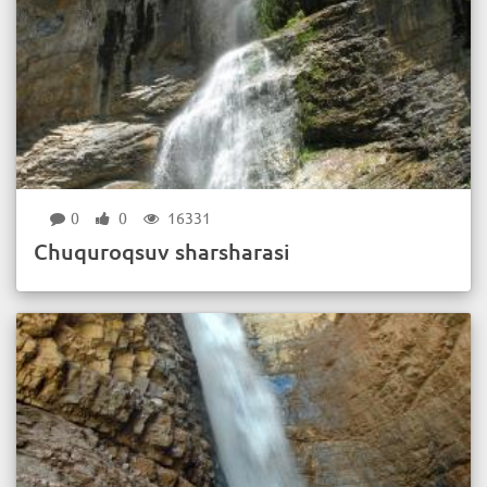
0
0
16331
Chuquroqsuv sharsharasi