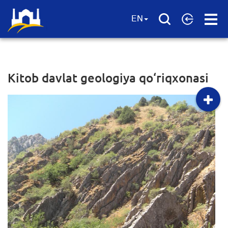
Open
EN
Menu
Kitob davlat geologiya qo‘riqxonasi