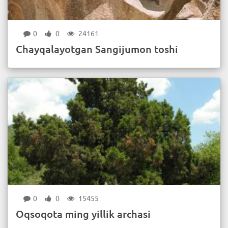
0
0
24161
Chayqalayotgan Sangijumоn toshi
0
0
15455
Oqsoqota ming yillik archasi