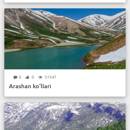
0
0
51547
Arashan ko‘llari