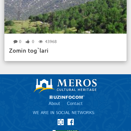
0
0
43968
Zomin tog`lari
About
Contact
WE ARE IN SOCIAL NETWORKS: