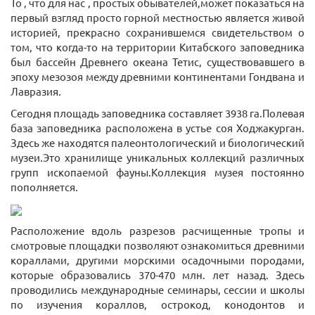
То , что для нас , простых обывателей,может показаться на
первый взгляд просто горной местностью является живой
историей, прекрасно сохранившемся свидетельством о
том, что когда-то на территории Китабского заповедника
был бассейн Древнего океана Тетис, существовавшего в
эпоху мезозоя между древними континентами Гондвана и
Лавразия.
Сегодня площадь заповедника составляет 3938 га.Полевая
база заповедника расположена в устье соя Ходжакурган.
Здесь же находятся палеонтологический и биологический
музеи.Это хранилище уникальных коллекций различных
групп ископаемой фауны.Коллекция музея постоянно
пополняется.
Расположение вдоль разрезов расчищенные тропы и
смотровые площадки позволяют ознакомиться древними
кораллами, другими морскими осадочными породами,
которые образовались 370-470 млн. лет назад. Здесь
проводились международные семинары, сессии и школы
по изучения кораллов, острокод, конодонтов и