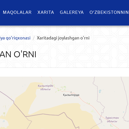
MAQOLALAR
XARITA
GALEREYA
O'ZBEKISTONNIN
iya qo‘riqxonasi
Xaritadagi joylashgan o'rni
AN O'RNI