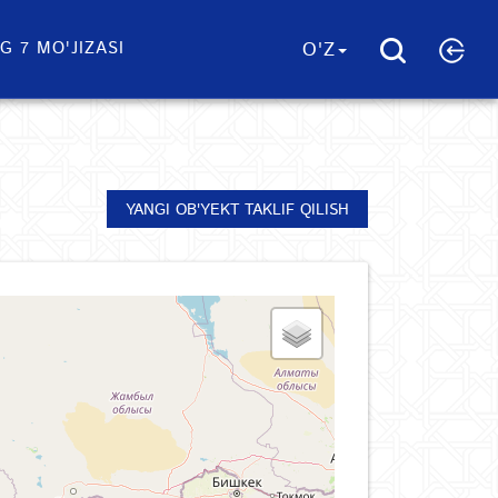
G 7 MO'JIZASI
O'Z
YANGI OB'YEKT TAKLIF QILISH