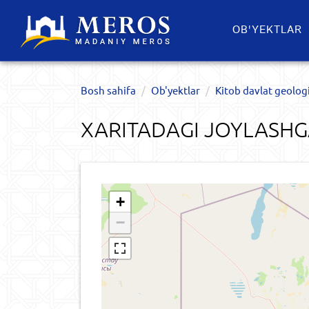
OB'YEKTLAR​
Bosh sahifa
Ob'yektlar​
Kitob davlat geolog
XARITADAGI JOYLASHG
+
−