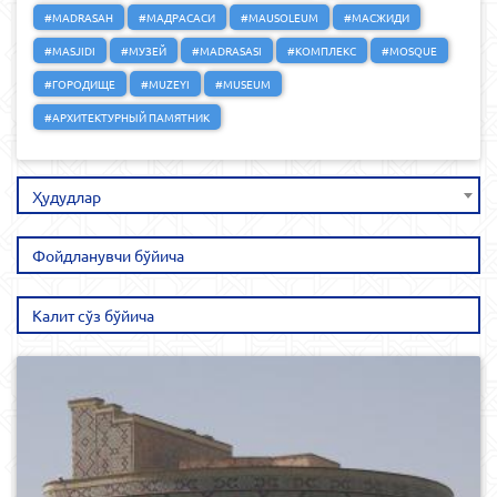
#MADRASAH
#МАДРАСАСИ
#MAUSOLEUM
#МАСЖИДИ
#MASJIDI
#МУЗЕЙ
#MADRASASI
#КОМПЛЕКС
#MOSQUE
#ГОРОДИЩЕ
#MUZEYI
#MUSEUM
#АРХИТЕКТУРНЫЙ ПАМЯТНИК
Ҳудудлар