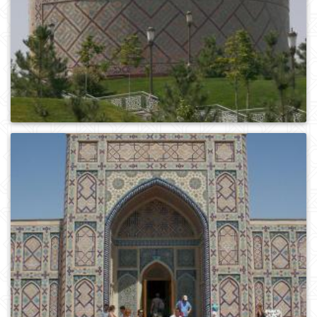
0
526
0
396