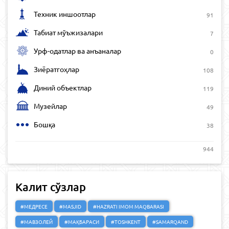
Техник иншоотлар
91
Табиат мўъжизалари
7
Урф-одатлар ва анъаналар
0
Зиёратгоҳлар
108
Диний объектлар
119
Музейлар
49
Бошқа
38
944
Калит сўзлар
#МЕДРЕСЕ
#MASJID
#HAZRATI IMOM MAQBARASI
#МАВЗОЛЕЙ
#МАҚБАРАСИ
#TOSHKENT
#SAMARQAND