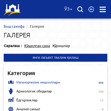
Open
ЎЗ
Menu
Бош сахифа
Галерея
ГАЛЕРЕЯ
Саралаш :
Қўшилган сана
Кўришлар
ЯНГИ ОБЪЕКТ ТАКЛИФ ҚИЛИШ
Категория
Меъморчилик иншоотлари
406
Археологик обидалар
100
Ёдгорликлар
17
Амалий санъат
9