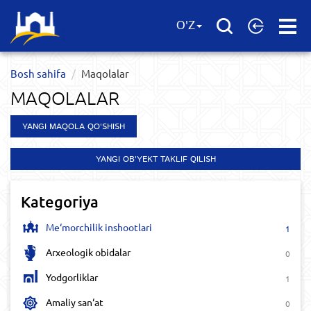
Open
O'Z
Menu
Bosh sahifa
Maqolalar
MAQOLALAR
YANGI MAQOLA QO'SHISH
YANGI OB'YEKT TAKLIF QILISH
Kategoriya
Me‘morchilik inshootlari
1
Arxeologik obidalar
0
Yodgorliklar
1
Amaliy san‘at
0