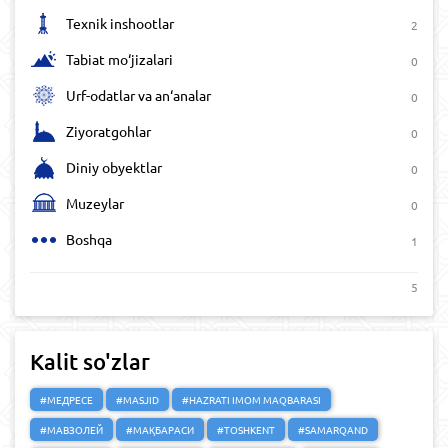
Texnik inshootlar
2
Tabiat mo‘jizalari
0
Urf-odatlar va an‘analar
0
Ziyoratgohlar
0
Diniy obyektlar
0
Muzeylar
0
Boshqa
1
5
Kalit so'zlar
#МЕДРЕСЕ
#MASJID
#HAZRATI IMOM MAQBARASI
#МАВЗОЛЕЙ
#МАҚБАРАСИ
#TOSHKENT
#SAMARQAND