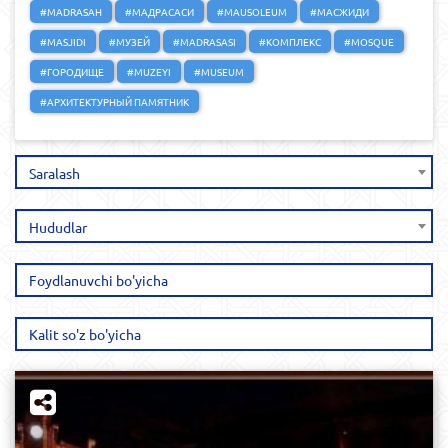
#MADRASAH
#МАДРАСАСИ
#MAUSOLEUM
#МАСЖИДИ
#MASJIDI
#МУЗЕЙ
#MADRASASI
#КОМПЛЕКС
#MOSQUE
#ГОРОДИЩЕ
#MUZEYI
#MUSEUM
#АРХИТЕКТУРНЫЙ ПАМЯТНИК
Saralash
Hududlar