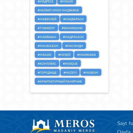
#МЕДРЕСЕ
#MASJID
#HAZRATI IMOM MAQBARASI
#МАВЗОЛЕЙ
#МАҚБАРАСИ
#TOSHKENT
#SAMARQAND
#MADRASAH
#МАДРАСАСИ
#MAUSOLEUM
#МАСЖИДИ
#MASJIDI
#МУЗЕЙ
#MADRASASI
#КОМПЛЕКС
#MOSQUE
#ГОРОДИЩЕ
#MUZEYI
#MUSEUM
#АРХИТЕКТУРНЫЙ ПАМЯТНИК
Sayt h
Qayta 