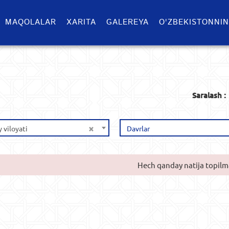
MAQOLALAR
XARITA
GALEREYA
O'ZBEKISTONNIN
Saralash :
×
 viloyati
Davrlar
Hech qanday natija topilm