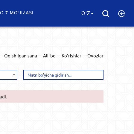
G 7 MO'JIZASI
O'Z
Qo'shilgan sana
Alifbo
Ko'rishlar
Ovozlar
adi.