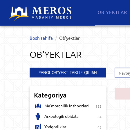
OB'YEKTLAR​
Bosh sahifa
Ob'yektlar​
OB'YEKTLAR​
YANGI OB'YEKT TAKLIF QILISH
Navoiy
Kategoriya
Me‘morchilik inshootlari
182
Arxeologik obidalar
64
Yodgorliklar
45