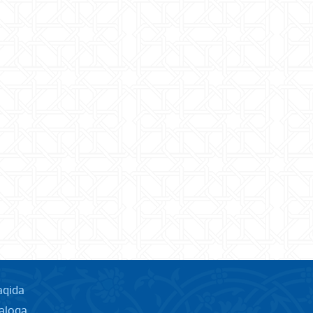
aqida
aloqa