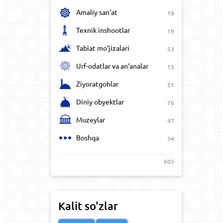
Amaliy san‘at
19
Texnik inshootlar
19
Tabiat mo‘jizalari
53
Urf-odatlar va an‘analar
15
Ziyoratgohlar
51
Diniy obyektlar
76
Muzeylar
47
Boshqa
34
605
Kalit so'zlar