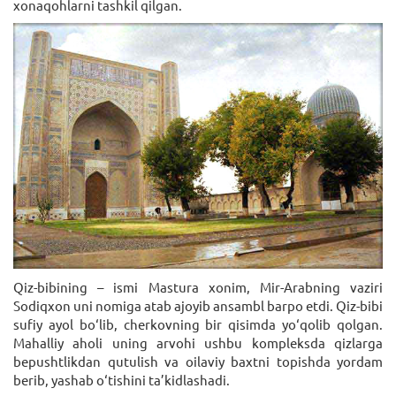
xonaqohlarni tashkil qilgan.
Qiz-bibining – ismi Mastura xonim, Mir-Arabning vaziri
Sodiqxon uni nomiga atab ajoyib ansambl barpo etdi. Qiz-bibi
sufiy ayol bo‘lib, cherkovning bir qisimda yo‘qolib qolgan.
Mahalliy aholi uning arvohi ushbu kompleksda qizlarga
bepushtlikdan qutulish va oilaviy baxtni topishda yordam
berib, yashab o‘tishini ta’kidlashadi.