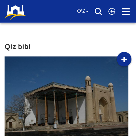
Open
O'Z
Menu
Qiz bibi