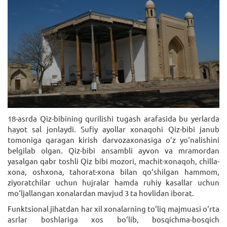
18-asrda Qiz-bibining qurilishi tugash arafasida bu yerlarda
hayot sal jonlaydi. Sufiy ayollar xonaqohi Qiz-bibi janub
tomoniga qaragan kirish darvozaxonasiga o‘z yo‘nalishini
belgilab olgan. Qiz-bibi ansambli ayvon va mramordan
yasalgan qabr toshli Qiz bibi mozori, machit-xonaqoh, chilla-
xona, oshxona, tahorat-xona bilan qo‘shilgan hammom,
ziyoratchilar uchun hujralar hamda ruhiy kasallar uchun
mo‘ljallangan xonalardan mavjud 3 ta hovlidan iborat.
Funktsional jihatdan har xil xonalarning to‘liq majmuasi o‘rta
asrlar boshlariga xos bo‘lib, bosqichma-bosqich