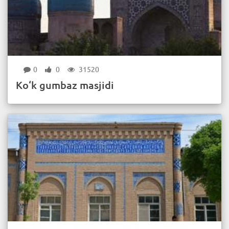
0
0
31520
Ko‘k gumbaz masjidi