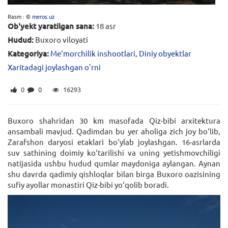
Rasm : ©
meros.uz
Ob'yekt yaratilgan sana:
18 asr
Hudud:
Buxoro viloyati
Kategoriya:
Me‘morchilik inshootlari
,
Diniy obyektlar
Xaritadagi joylashgan o'rni
0
0
16293
Buxoro shahridan 30 km masofada Qiz-bibi arxitektura
ansambali mavjud. Qadimdan bu yer aholiga zich joy bo‘lib,
Zarafshon daryosi etaklari bo‘ylab joylashgan. 16-asrlarda
suv sathining doimiy ko‘tarilishi va uning yetishmovchiligi
natijasida ushbu hudud qumlar maydoniga aylangan. Aynan
shu davrda qadimiy qishloqlar bilan birga Buxoro oazisining
sufiy ayollar monastiri Qiz-bibi yo‘qolib boradi.