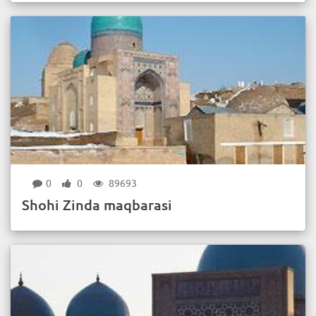
0
0
89693
Shohi Zinda maqbarasi