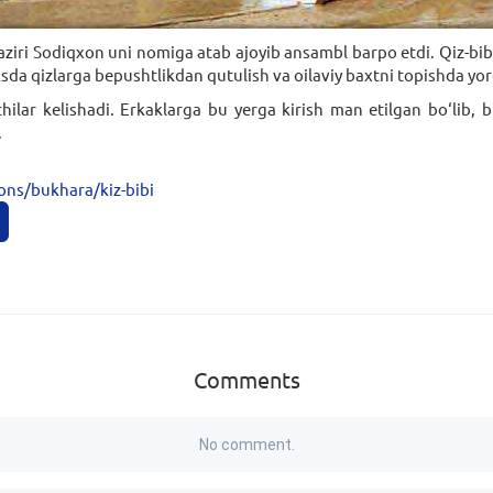
ziri Sodiqxon uni nomiga atab ajoyib ansambl barpo etdi. Qiz-bibi 
da qizlarga bepushtlikdan qutulish va oilaviy baxtni topishda yord
hilar kelishadi. Erkaklarga bu yerga kirish man etilgan bo‘lib, 
i.
ons/bukhara/kiz-bibi
Comments
No comment.