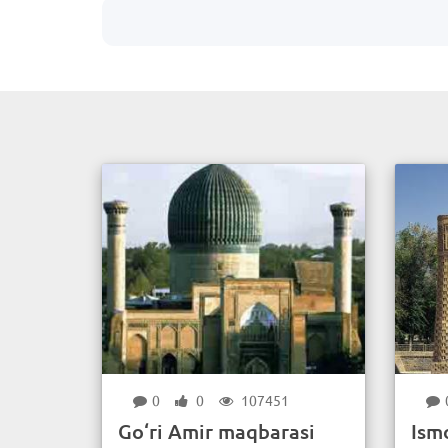
0
0
107451
Go‘ri Amir maqbarasi
Ism