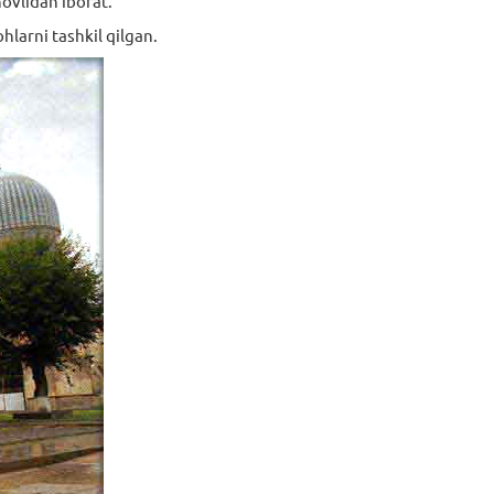
ovlidan iborat.
hlarni tashkil qilgan.