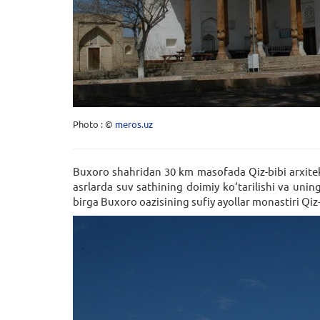
Photo : ©
meros.uz
Buxoro shahridan 30 km masofada Qiz-bibi arxitekt
asrlarda suv sathining doimiy ko‘tarilishi va un
birga Buxoro oazisining sufiy ayollar monastiri Qiz-