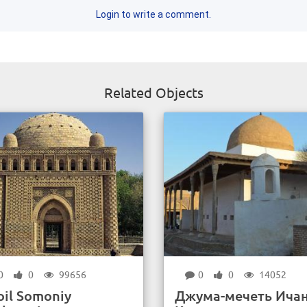
Login to write a comment.
Related Objects
0
0
99656
0
0
14052
oil Somoniy
Джума-мечеть Ичан