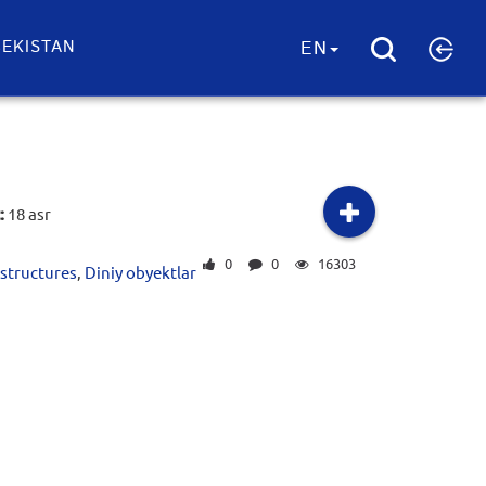
EKISTAN
EN
:
18 asr
0
0
16303
 structures
,
Diniy obyektlar