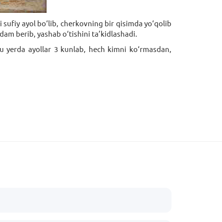
sufiy ayol bo‘lib, cherkovning bir qisimda yo‘qolib
am berib, yashab o‘tishini ta’kidlashadi.
bu yerda ayollar 3 kunlab, hech kimni ko‘rmasdan,