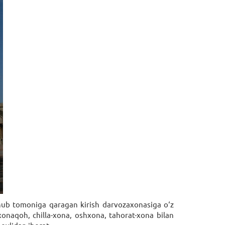
 janub tomoniga qaragan kirish darvozaxonasiga o‘z
xonaqoh, chilla-xona, oshxona, tahorat-xona bilan