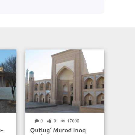
0
0
17000
-
Qutlug‘ Murod inoq