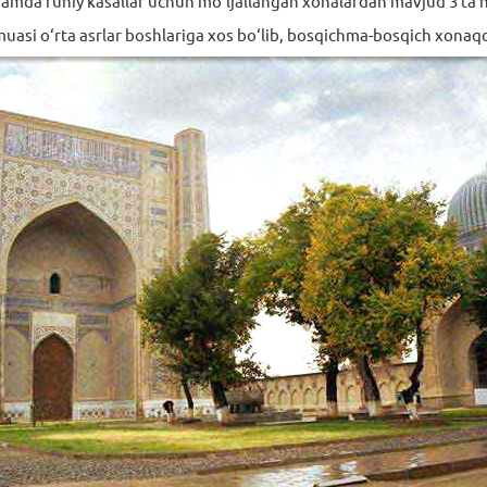
amda ruhiy kasallar uchun mo‘ljallangan xonalardan mavjud 3 ta h
muasi o‘rta asrlar boshlariga xos bo‘lib, bosqichma-bosqich xonaqo