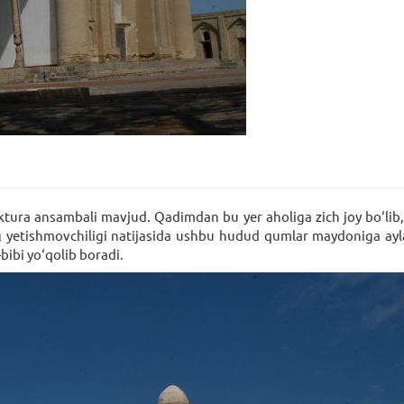
ura ansambali mavjud. Qadimdan bu yer aholiga zich joy bo‘lib, 
ing yetishmovchiligi natijasida ushbu hudud qumlar maydoniga ay
bibi yo‘qolib boradi.