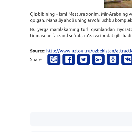
Qiz-bibining – ismi Mastura xonim, Mir-Arabning va
qolgan. Mahalliy aholi uning arvohi ushbu kompleks
Bu yerga mamlakatning turli qismlaridan ziyoratc
tinmasdan farzand so‘rab, ro‘za va ibodat qilishad
Source:
http://www.uztour.ru/uzbekistan/attracti
Share