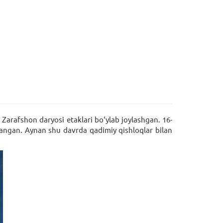
Zarafshon daryosi etaklari bo‘ylab joylashgan. 16-
langan. Aynan shu davrda qadimiy qishloqlar bilan