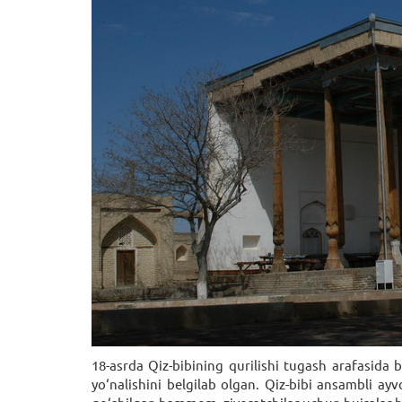
18-asrda Qiz-bibining qurilishi tugash arafasida 
yo‘nalishini belgilab olgan. Qiz-bibi ansambli a