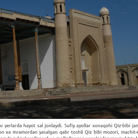
bu yerlarda hayot sal jonlaydi. Sufiy ayollar xonaqohi Qiz-bibi
yvon va mramordan yasalgan qabr toshli Qiz bibi mozori, machit-