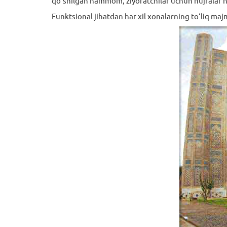
qo‘shilgan hammom, ziyoratchilar uchun hujralar h
Funktsional jihatdan har xil xonalarning to‘liq maj