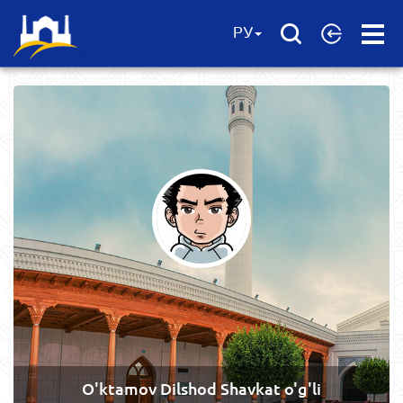
Open
РУ
Menu
O'ktamov Dilshod Shavkat o'g'li