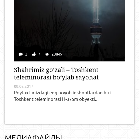
2
7
23849
Shahrimiz go‘zali – Toshkent
teleminorasi bo‘ylab sayohat
09.02.2017
Poytaxtimizdagi eng noyob inshootlardan biri –
Toshkent teleminorasi H-375m obyekti...
МЕДИАФАЙЛЫ