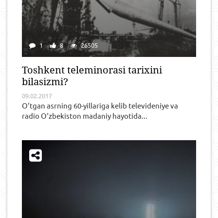
1
8
26505
Toshkent teleminorasi tarixini
bilasizmi?
09.02.2017
O‘tgan asrning 60-yillariga kelib televideniye va
radio O‘zbekiston madaniy hayotida...