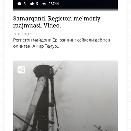
3
5
28744
Samarqand. Registon me’moriy
majmuasi. Video.
20.02.2017
Регистон майдони Ер юзининг сайқали деб тан
олинган, Амир Темур...