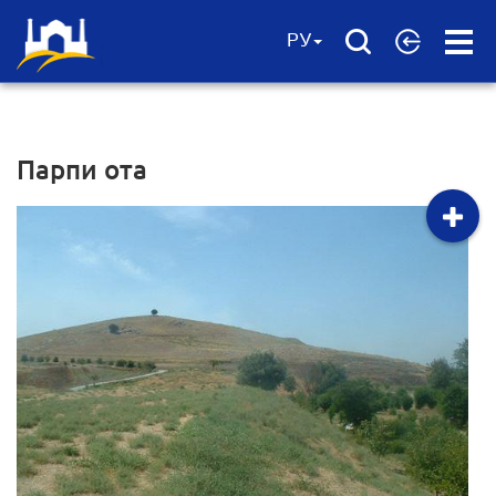
Open
РУ
Menu
Парпи ота