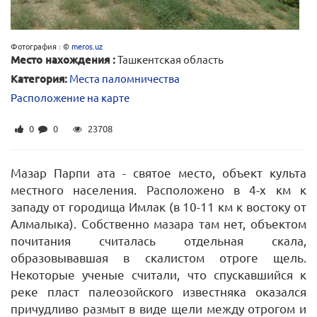
Фотография : ©
meros.uz
Место нахождения :
Ташкентская область
Категория:
Места паломничества
Расположение на карте
0
0
23708
Мазар Парпи ата - святое место, объект культа
местного населения. Расположено в 4-х км к
западу от городища Имлак (в 10-11 км к востоку от
Алмалыка). Собственно мазара там нет, объектом
почитания считалась отдельная скала,
образовывавшая в скалистом отроге щель.
Некоторые ученые считали, что спускавшийся к
реке пласт палеозойского известняка оказался
причудливо размыт в виде щели между отрогом и