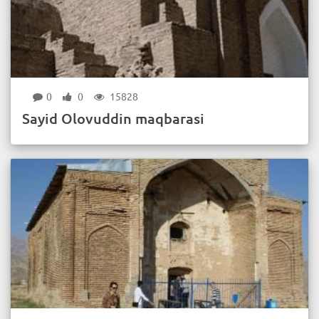
0
0
15828
Sayid Olovuddin maqbarasi