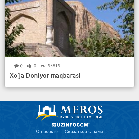
0
0
36813
Xo‘ja Doniyor maqbarasi
О проекте
Связаться с нами