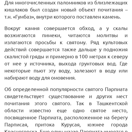
Для многочисленных паломников из близлежащих
кишлаков был создан новый объект почитания –
т.н. «Гумбаз», внутри которого поставлен камень.
Вокруг камня совершается обход, а у скалы
возжигаются пимеки, читаются молитвы и
излагаются просьбы к святому. Ряд культовых
действий совершается также дальше у подножия
скалистой гряды и примерно в 100 метрах к северу
от нее у источника, выхода грунтовых вод. Где
некоторые пьют эту воду, залезают в воду или
набирают воду для омовения.
Об определенной популярности святого Парпиата
свидетельствует существование и других мест
почитания этого святого. Так в Ташкентской
области известно еще одно святое место,
посвященное Парпиата, расположенное на берегу
Парписая, притока Курусая, южнее города
Красногорска. Еще один мазар Парпиата имеется в