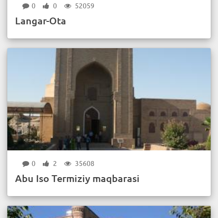
0
0
52059
Langar-Ota
0
2
35608
Abu Iso Termiziy maqbarasi