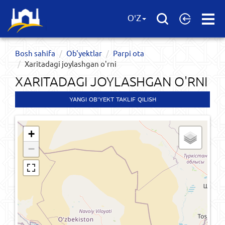
Open
O'Z
Menu
Bosh sahifa
Ob'yektlar​
Parpi ota
Xaritadagi joylashgan o'rni
XARITADAGI JOYLASHGAN O'RNI
YANGI OB'YEKT TAKLIF QILISH
+
−