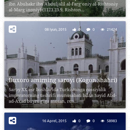
ibn Abubakr ibn Abduljalil al-Fargʻoniy al-Rishtoniy
al-Margʻinoniy) (1123.23.9, Rishton...
08 Iyun, 2015
0
0
21424
Buxoro amirning saroyi (Kogon shahri)
Saroy XX asr boshlarida Turkistonga rossiyalik
imperatorning tashrifi munosabati bilan Sayid Abd-
ad-Axad buyrug‘iga asosan, rus...
16 Aprel, 2015
0
0
58983