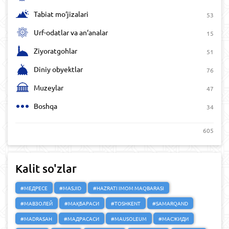
Tabiat mo‘jizalari
53
Urf-odatlar va an‘analar
15
Ziyoratgohlar
51
Diniy obyektlar
76
Muzeylar
47
Boshqa
34
605
Kalit so'zlar
#МЕДРЕСЕ
#MASJID
#HAZRATI IMOM MAQBARASI
#МАВЗОЛЕЙ
#МАҚБАРАСИ
#TOSHKENT
#SAMARQAND
#MADRASAH
#МАДРАСАСИ
#MAUSOLEUM
#МАСЖИДИ