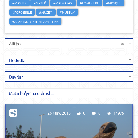
#MASJIDI
#МУЗЕЙ
#MADRASASI
#КОМПЛЕКС
#MOSQUE
#ГОРОДИЩЕ
#MUZEYI
#MUSEUM
#АРХИТЕКТУРНЫЙ ПАМЯТНИК
×
Alifbo
Hududlar
Davrlar
26 May, 2015
0
0
14979