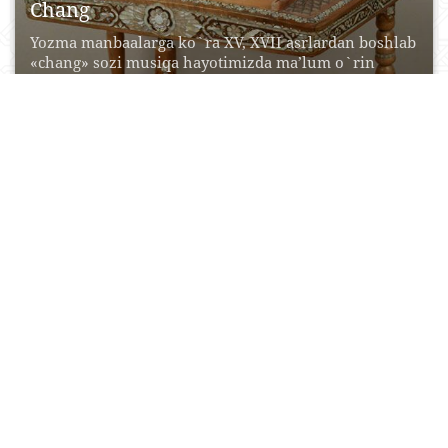
Chang
Yozma manbaalarga ko`ra XV, XVII asrlardan boshlab
«chang» sozi musiqa hayotimizda ma’lum o`rin
egallay boshlagan....
01 Iyun, 2015
0
0
24272
Changqovuz
Changqo‘biz, changqovuz— til-chali cholg‘u asbobi.
Plastinkasimon va yoysimon turlari bor. Suyak,
yog‘och, qamish, g‘arov, metalldan...