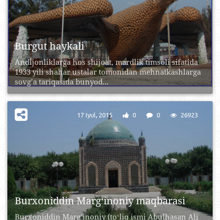
Burgut haykali
Andijonliklarga hos shijoat, mardlik timsoli sifatida
1933 yili shahar ustalar tomonidan mehnatkashlarga
sovg’a tariqasida bunyod...
17 Iyul, 2015
0
0
26923
Burxoniddin Marg‘inoniy maqbarasi
Burxoniddin Marg’inoniy (toʻliq ismi Abulhasan Ali