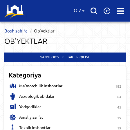
Open
O'Z
Menu
Bosh sahifa
Ob'yektlar​
OB'YEKTLAR​
YANGI OB'YEKT TAKLIF QILISH
Kategoriya
Me‘morchilik inshootlari
182
Arxeologik obidalar
64
Yodgorliklar
45
Amaliy san‘at
19
Texnik inshootlar
19