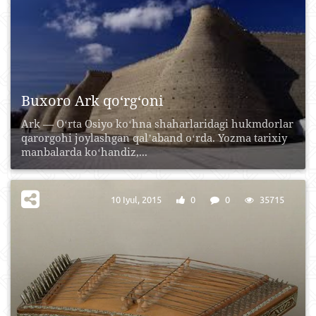
Buxoro Ark qo‘rg‘oni
Ark — Oʻrta Osiyo koʻhna shaharlaridagi hukmdorlar
qarorgohi joylashgan qalʼaband oʻrda. Yozma tarixiy
manbalarda koʻhandiz,...
10 Iyul, 2015
0
0
35715