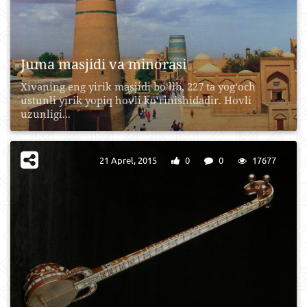
Juma masjidi va minorasi
Xivaning eng yirik masjidi bo‘lib, 227 ta yog‘och
ustunli yirik yopiq hovli ko‘rinishidadir. Hovli
uzunligi...
21 Aprel, 2015
0
0
17677