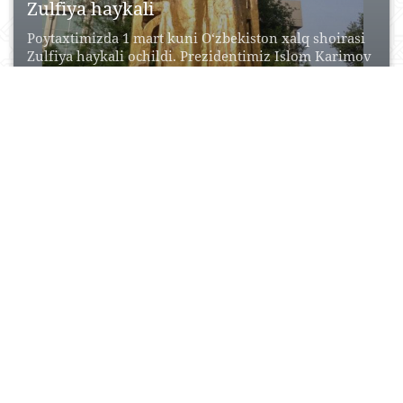
Zulfiya haykali
Poytaxtimizda 1 mart kuni O‘zbekiston xalq shoirasi
Zulfiya haykali ochildi. Prezidentimiz Islom Karimov
rahnamoligida ilm-fan,...
07 May, 2015
0
0
27531
Savitskiy Nomidagi Muzeyi
(«Cho'l taqiqlanadi san'at") Amerika hujjatli film
«harom san'at sahrosidagi" B 2010 dunyo galasi.
Butun dunyo...