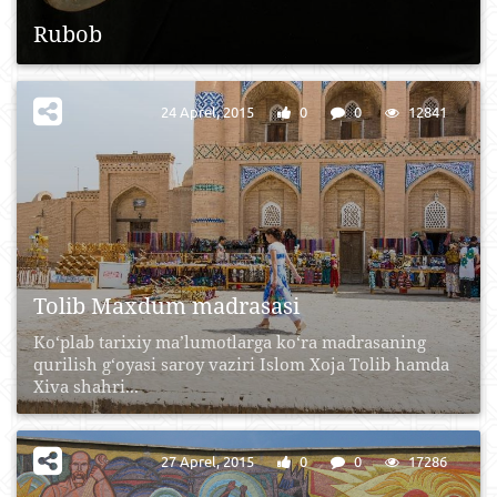
Rubob
24 Aprel, 2015
0
0
12841
Tolib Maxdum madrasasi
Ko‘plab tarixiy ma’lumotlarga ko‘ra madrasaning
qurilish g‘oyasi saroy vaziri Islom Xoja Tolib hamda
Xiva shahri...
27 Aprel, 2015
0
0
17286