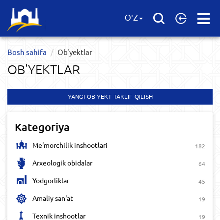
Open
O'Z
Menu
Bosh sahifa
Ob'yektlar​
OB'YEKTLAR​
YANGI OB'YEKT TAKLIF QILISH
Kategoriya
Me‘morchilik inshootlari
182
Arxeologik obidalar
64
Yodgorliklar
45
Amaliy san‘at
19
Texnik inshootlar
19