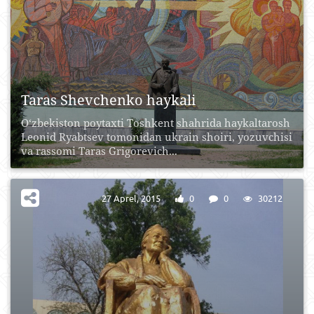
Taras Shevchenko haykali
O‘zbekiston poytaxti Toshkent shahrida haykaltarosh
Leonid Ryabtsev tomonidan ukrain shoiri, yozuvchisi
va rassomi Taras Grigorevich...
27 Aprel, 2015
0
0
30212