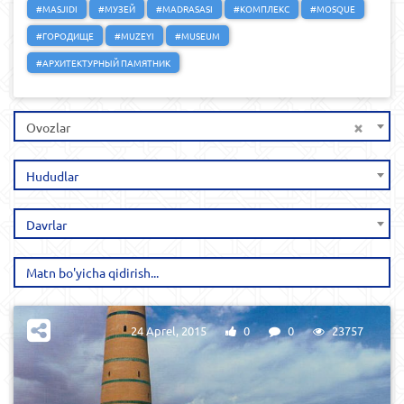
#MASJIDI
#МУЗЕЙ
#MADRASASI
#КОМПЛЕКС
#MOSQUE
#ГОРОДИЩЕ
#MUZEYI
#MUSEUM
#АРХИТЕКТУРНЫЙ ПАМЯТНИК
×
Ovozlar
Hududlar
Davrlar
24 Aprel, 2015
0
0
23757