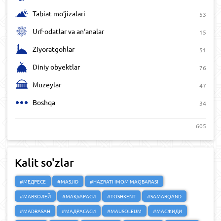
Tabiat mo‘jizalari
53
Urf-odatlar va an‘analar
15
Ziyoratgohlar
51
Diniy obyektlar
76
Muzeylar
47
Boshqa
34
605
Kalit so'zlar
#МЕДРЕСЕ
#MASJID
#HAZRATI IMOM MAQBARASI
#МАВЗОЛЕЙ
#МАҚБАРАСИ
#TOSHKENT
#SAMARQAND
#MADRASAH
#МАДРАСАСИ
#MAUSOLEUM
#МАСЖИДИ