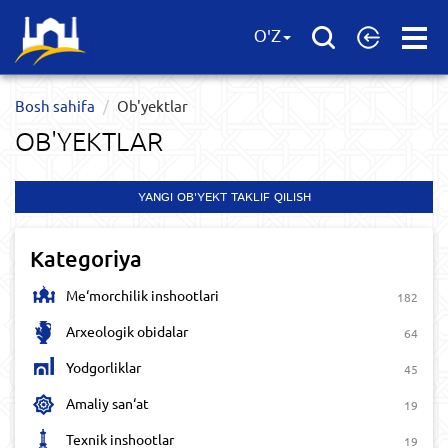
Open
O'Z
Menu
Bosh sahifa
Ob'yektlar​
OB'YEKTLAR​
YANGI OB'YEKT TAKLIF QILISH
Kategoriya
Me‘morchilik inshootlari
182
Arxeologik obidalar
64
Yodgorliklar
45
Amaliy san‘at
19
Texnik inshootlar
19