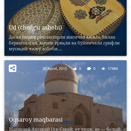
Ud (cholg‘u asbobi)
Дағал йирик резонаторли ингичка қопқоқ билан
беркитилган, кичик ёриқли ва бўйинчали грифли
мусиқий чолғу асбоби....
20 Aprel, 2015
0
0
17484
Oqsaroy maqbarasi
Мавзолей Аксарай (Ак-Сарай; от тюрк. ак — белый,