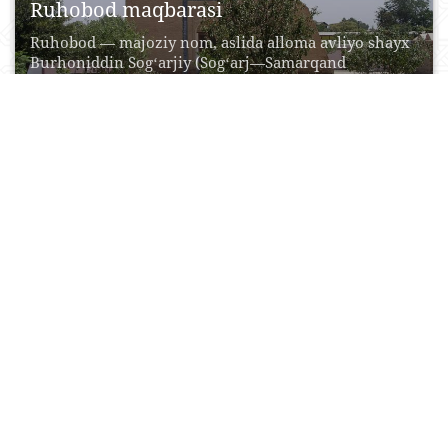
Ruhobod maqbarasi
Ruhobod — majoziy nom, aslida alloma avliyo shayx
Burhoniddin Sogʻarjiy (Sogʻarj—Samarqand
yaqinidagi qad kent) maqbarasi....
21 Aprel, 2015
0
0
10735
Xo'ja Ziyomurod maqbarasi
Мечеть Ходжа Зиемурод — одно их древних
культовых сооружений Самарканда. Нынешнее
здание построено на фундаменте...