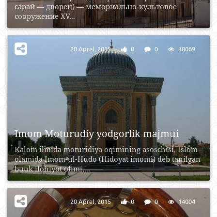
сарай — дворец) — мемориально-культовое
сооружение XV...
20 Aprel, 2015
0
0
38069
Imom Moturudiy yodgorlik majmui
Kalom ilmida moturidiya oqimining asoschisi, Islom
olamida Imom-ul-Hudo (Hidoyat imomi) deb tanilgan
buuk ilohiyot olimi,...
20 Aprel, 2015
0
0
14004