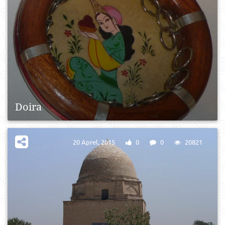
Doira
20 Aprel, 2015
0
0
20821