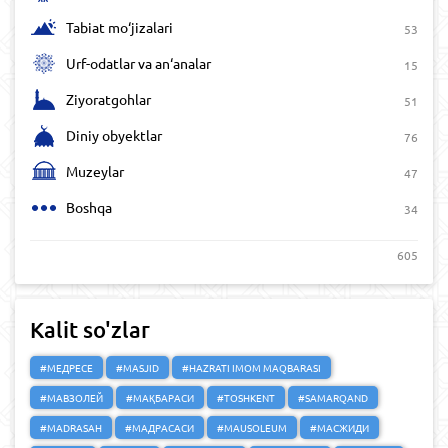
Tabiat mo‘jizalari
53
Urf-odatlar va an‘analar
15
Ziyoratgohlar
51
Diniy obyektlar
76
Muzeylar
47
Boshqa
34
605
Kalit so'zlar
#МЕДРЕСЕ
#MASJID
#HAZRATI IMOM MAQBARASI
#МАВЗОЛЕЙ
#МАҚБАРАСИ
#TOSHKENT
#SAMARQAND
#MADRASAH
#МАДРАСАСИ
#MAUSOLEUM
#МАСЖИДИ