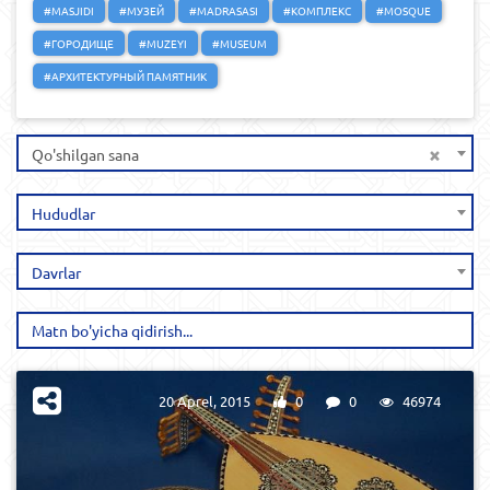
#MASJIDI
#МУЗЕЙ
#MADRASASI
#КОМПЛЕКС
#MOSQUE
#ГОРОДИЩЕ
#MUZEYI
#MUSEUM
#АРХИТЕКТУРНЫЙ ПАМЯТНИК
×
Qo'shilgan sana
Hududlar
Davrlar
20 Aprel, 2015
0
0
46974