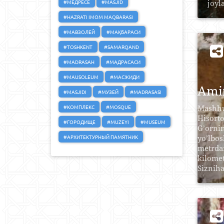
#МЕДРЕСЕ
#MASJID
joyl
#HAZRATI IMOM MAQBARASI
#МАВЗОЛЕЙ
#МАҚБАРАСИ
#TOSHKENT
#SAMARQAND
#MADRASAH
#МАДРАСАСИ
#MAUSOLEUM
#МАСЖИДИ
Amir
#MASJIDI
#МУЗЕЙ
#MADRASASI
#КОМПЛЕКС
#MOSQUE
Mashhu
Hisort
#ГОРОДИЩЕ
#MUZEYI
#MUSEUM
G’orni
#АРХИТЕКТУРНЫЙ ПАМЯТНИК
yo’lbo
metrda
kilome
Sizniha