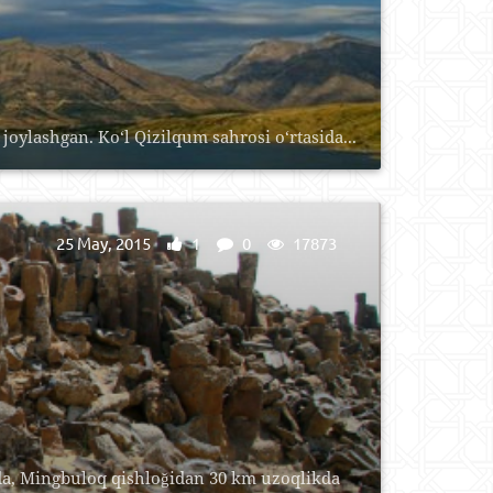
joylashgan. Ko‘l Qizilqum sahrosi o‘rtasida...
25 May, 2015
1
0
17873
a, Mingbuloq qishloğidan 30 km uzoqlikda