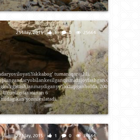
25 May, 2015
1
0
25664
daryoviloyatiYakkabog’ tumaniqarashli.
plangandaryobilankesilganqismidajoylashgan.G’orgakirishos
ngko’zgatashlanmaydiganyo’laktopganholda, 200
. Uzunligitaxminan 6
midagikan’yonnieslatadi.
27 May, 2015
1
0
36564