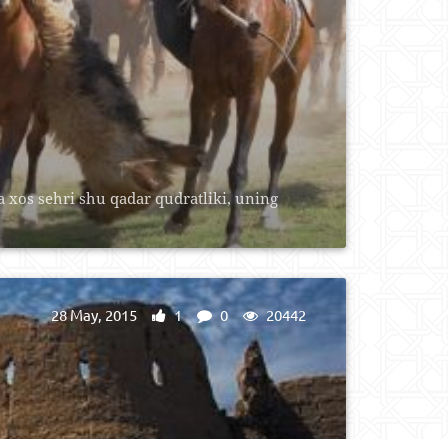
a xos sehri shu qadar qudratliki, uning
28 May, 2015
1
0
20442