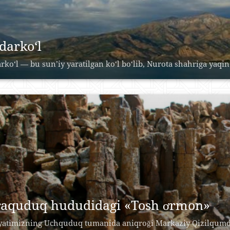
darko‘l
rko‘l — bu sun’iy yaratilgan ko‘l bo‘lib, Nurota shahriga yaqin 
raquduq hududidagi «Tosh ơrmon»
yatimizning Uchquduq tumanida aniqroği Markaziy Qizilqumd