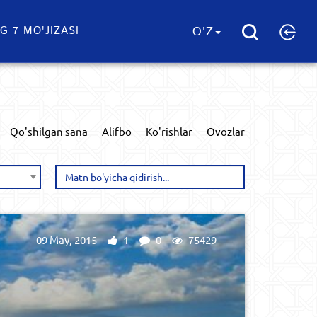
G 7 MO'JIZASI
O'Z
Qo'shilgan sana
Alifbo
Ko'rishlar
Ovozlar
09 May, 2015
1
0
75429