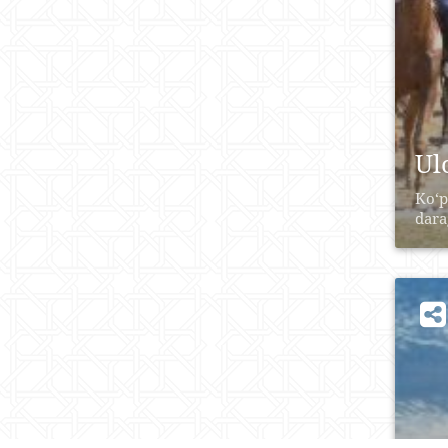
Ul
Ko‘p
darag