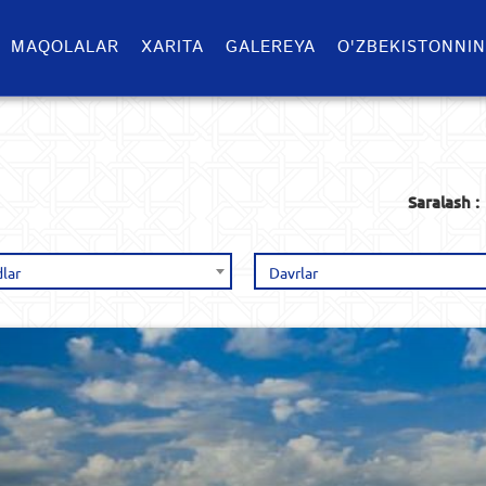
MAQOLALAR
XARITA
GALEREYA
O'ZBEKISTONNIN
Saralash :
lar
Davrlar