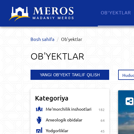
OB'YEKTLAR​
Bosh sahifa
Ob'yektlar​
OB'YEKTLAR​
YANGI OB'YEKT TAKLIF QILISH
Hudud
Kategoriya
Me‘morchilik inshootlari
182
Arxeologik obidalar
64
Yodgorliklar
45