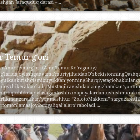
ashgan Jaraquduq darasi –...
 Temur g‘ori
rAmirTemurg’ori (AmirTemurKo’ragoniy)
og’laridajoylashganvama’muriyjihatdanO’zbekistonningQashqa
ngulkankirishqismibuyukkan’yonningSharqiyetagiohakbilanqo
shlovchikerakbo’ladi. Mustaqilravishdao’zingizhamkan’yonni
nortiqtublikdajoylashgantoshlizinapoyalardantushishmumkin
trlikmanzaralikan’yonmashhur “ZolotoMakkeni” sarguzashtfil
rtomonlamaajoyibqoyaliqal’alaro’raboladi....