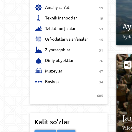
Amaliy san‘at
19
Texnik inshootlar
19
Ay
Tabiat mo‘jizalari
53
Ayda
Urf-odatlar va an‘analar
15
Ziyoratgohlar
51
Diniy obyektlar
76
Muzeylar
47
Boshqa
34
605
Ja
Kalit so'zlar
Vilo