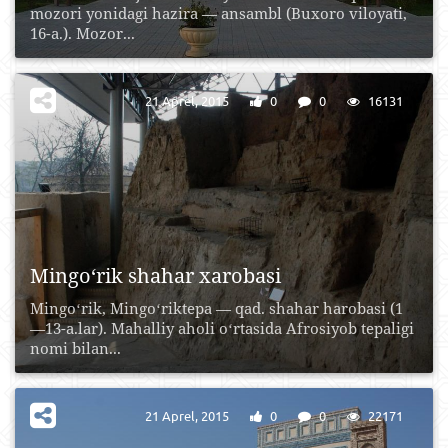
mozori yonidagi hazira — ansambl (Buxoro viloyati,
16-a.). Mozor...
21 Aprel, 2015
0
0
16131
Mingo‘rik shahar xarobasi
Mingoʻrik, Mingoʻriktepa — qad. shahar harobasi (1
—13-a.lar). Mahalliy aholi oʻrtasida Afrosiyob tepaligi
nomi bilan...
21 Aprel, 2015
0
0
22171