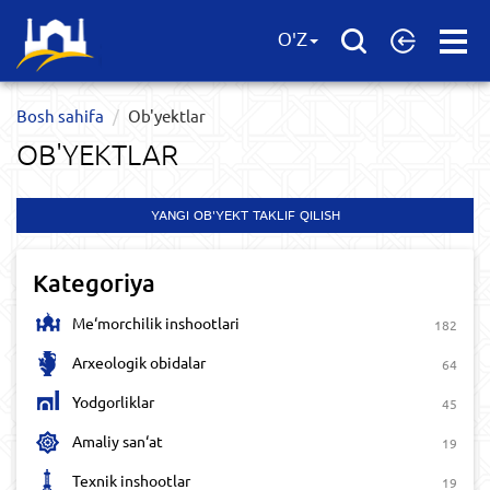
Open
O'Z
Menu
Bosh sahifa
Ob'yektlar​
OB'YEKTLAR​
YANGI OB'YEKT TAKLIF QILISH
Kategoriya
Me‘morchilik inshootlari
182
Arxeologik obidalar
64
Yodgorliklar
45
Amaliy san‘at
19
Texnik inshootlar
19