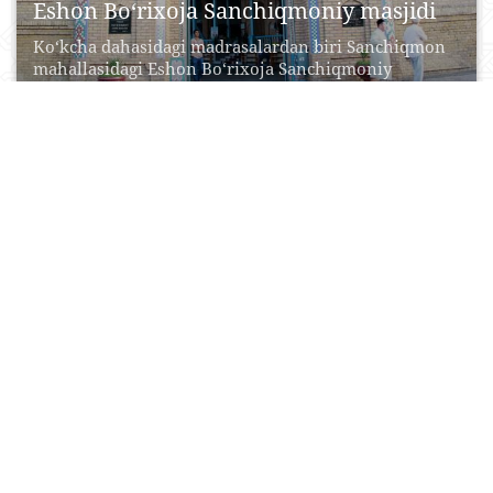
Eshon Bo‘rixoja Sanchiqmoniy masjidi
Ko‘kcha dahasidagi madrasalardan biri Sanchiqmon
mahallasidagi Eshon Bo‘rixoja Sanchiqmoniy
madrasasi bo‘lib, u Qo‘qon xoni Umarxon...
21 Aprel, 2015
0
0
11145
Xo‘ja Nisbatdor maqbarasi
Мечеть Ходжа-Нисбатдор — мечеть конца XIX
века в Самарканде, расположена в центре города к
югу...