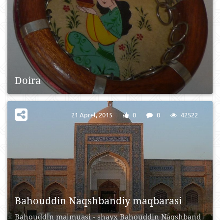
Doira
21 Aprel, 2015
0
0
42522
Bahouddin Naqshbandiy maqbarasi
Bahouddin majmuasi - shayx Bahouddin Naqshband