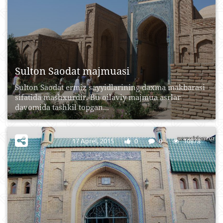
Sulton Saodat majmuasi
Sulton Saodat еrmiz sayyidlarining daxma makbarasi
sifatida mashxurdir. Bu oilaviy majmua asrlar
davomida tashkil topgan...
17 Aprel, 2015
0
0
10878