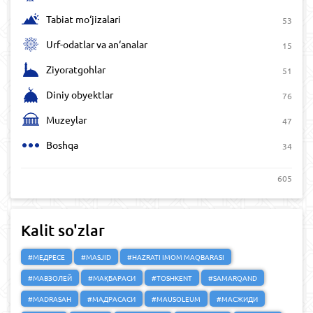
Tabiat mo‘jizalari
53
Urf-odatlar va an‘analar
15
Ziyoratgohlar
51
Diniy obyektlar
76
Muzeylar
47
Boshqa
34
605
Kalit so'zlar
#МЕДРЕСЕ
#MASJID
#HAZRATI IMOM MAQBARASI
#МАВЗОЛЕЙ
#МАҚБАРАСИ
#TOSHKENT
#SAMARQAND
#MADRASAH
#МАДРАСАСИ
#MAUSOLEUM
#МАСЖИДИ