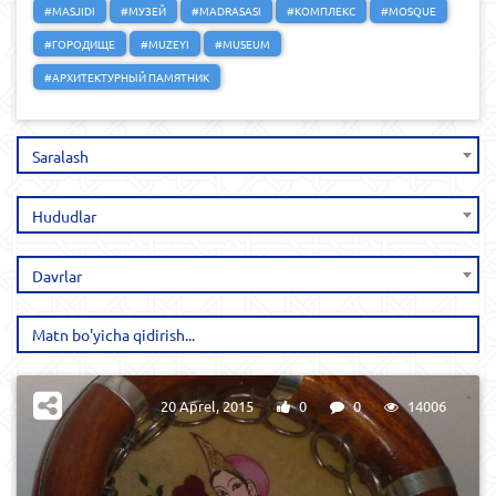
#MASJIDI
#МУЗЕЙ
#MADRASASI
#КОМПЛЕКС
#MOSQUE
#ГОРОДИЩЕ
#MUZEYI
#MUSEUM
#АРХИТЕКТУРНЫЙ ПАМЯТНИК
Saralash
Hududlar
Davrlar
20 Aprel, 2015
0
0
14006