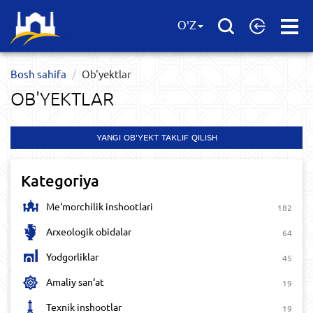
Open
O'Z
Menu
Bosh sahifa
Ob'yektlar​
OB'YEKTLAR​
YANGI OB'YEKT TAKLIF QILISH
Kategoriya
Me‘morchilik inshootlari
182
Arxeologik obidalar
64
Yodgorliklar
45
Amaliy san‘at
19
Texnik inshootlar
19