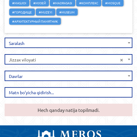
#MASJIDI
#МУЗЕЙ
#MADRASASI
#КОМПЛЕКС
#MOSQUE
#ГОРОДИЩЕ
#MUZEYI
#MUSEUM
#АРХИТЕКТУРНЫЙ ПАМЯТНИК
Saralash
×
Jizzax viloyati
Davrlar
Hech qanday natija topilmadi.