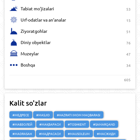
Tabiat mo‘jizalari
53
Urf-odatlar va an‘analar
15
Ziyoratgohlar
51
Diniy obyektlar
76
Muzeylar
47
Boshqa
34
605
Kalit so'zlar
#МЕДРЕСЕ
#MASJID
#HAZRATI IMOM MAQBARASI
#МАВЗОЛЕЙ
#МАҚБАРАСИ
#TOSHKENT
#SAMARQAND
#MADRASAH
#МАДРАСАСИ
#MAUSOLEUM
#МАСЖИДИ