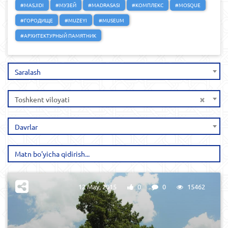
#MASJIDI
#МУЗЕЙ
#MADRASASI
#КОМПЛЕКС
#MOSQUE
#ГОРОДИЩЕ
#MUZEYI
#MUSEUM
#АРХИТЕКТУРНЫЙ ПАМЯТНИК
Saralash
×
Toshkent viloyati
Davrlar
12 May, 2015
0
0
15462