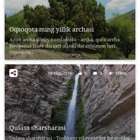
Oqsoqota ming yillik archasi
Azim archa (ilmiy nomlanishi - archa, qora archa
Juniperus (sarv daraxti oilasi) daraxtsimon turi
Oqsoqota...
08 May, 2015
0
0
17998
Qulasa sharsharasi
Qulasa sharsharasi - Toshkent viloyatining Bo‘stonliq