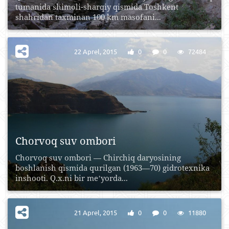
tumanida shimoli-sharqiy qismida Toshkent
shahridan taxminan 100 km masofani...
22 Aprel, 2015
0
0
72484
Chorvoq suv ombori
Chorvoq suv ombori — Chirchiq daryosining
boshlanish qismida qurilgan (1963—70) gidrotexnika
inshooti. Q.x.ni bir meʼyorda...
21 Aprel, 2015
0
0
11880