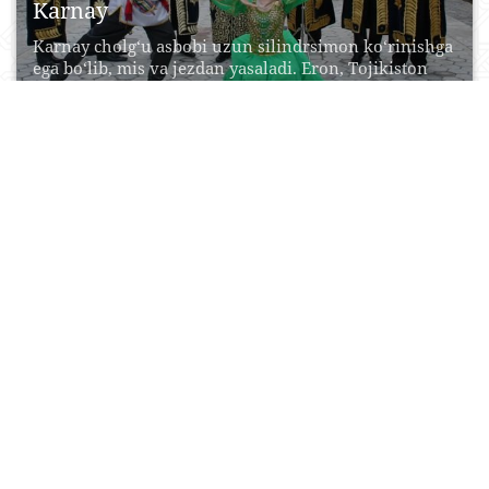
Karnay
Karnay сholg‘u asbobi uzun silindrsimon ko‘rinishga
ega bo‘lib, mis va jezdan yasaladi. Eron, Tojikiston
va...
21 Aprel, 2015
0
0
19544
Surnay
Surnay - asosi uzun ishlangan o‘zbek milliy puflama
cholg‘u asbobi. Uning uzunligi taxminan 450-550
mm...