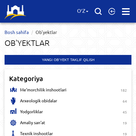
Open
O'Z
Menu
Bosh sahifa
Ob'yektlar​
OB'YEKTLAR​
YANGI OB'YEKT TAKLIF QILISH
Kategoriya
Me‘morchilik inshootlari
182
Arxeologik obidalar
64
Yodgorliklar
45
Amaliy san‘at
19
Texnik inshootlar
19