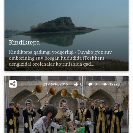
Kindiktepa
Kindiktepa qadimgi yodgorligi - Tuyabo‘g‘oz suv
omborining suv bosgan hududida (Toshkent
dengizida) orolchalar ko‘rinishida qad...
21 Aprel, 2015
0
0
19278