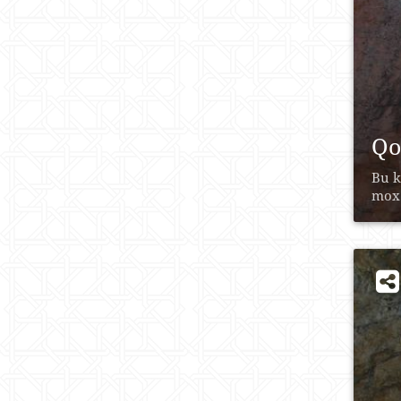
Qo
Bu k
mox.