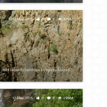
12 May, 2015
0
0
12942
 juda baland sharshara ko‘zga tashlanadi.
12 May, 2015
0
0
29804