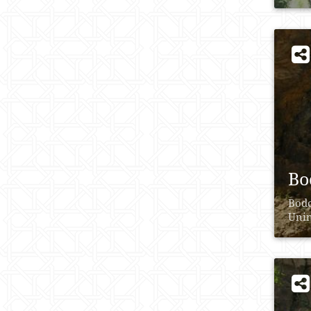
Bo
Bodo
Unin