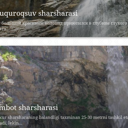
uquroqsuv sharsharasi
 большой красивый водопад приютился в глубине глухого 
та...
mbot sharsharasi
ur sharsharaning balandligi taxminan 25-30 metrni tashkil eta
di, lekin...