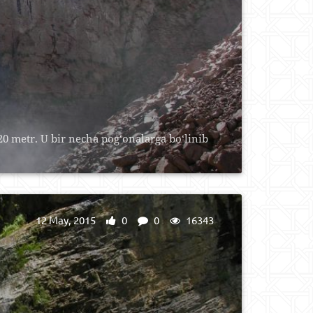
0 metr. U bir necha pog‘onalarga bo‘linib
12 May, 2015
0
0
16343