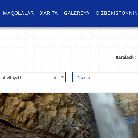
MAQOLALAR
XARITA
GALEREYA
O'ZBEKISTONNIN
Saralash :
×
nt viloyati
Davrlar