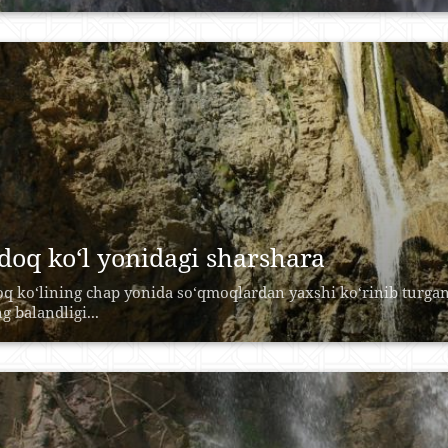
doq ko‘l yonidagi sharshara
q ko‘lining chap yonida so‘qmoqlardan yaxshi ko‘rinib turgan
g balandligi...