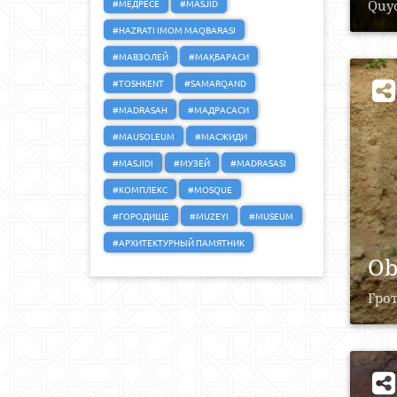
#МЕДРЕСЕ
#MASJID
Quyo
#HAZRATI IMOM MAQBARASI
#МАВЗОЛЕЙ
#МАҚБАРАСИ
#TOSHKENT
#SAMARQAND
#MADRASAH
#МАДРАСАСИ
#MAUSOLEUM
#МАСЖИДИ
#MASJIDI
#МУЗЕЙ
#MADRASASI
#КОМПЛЕКС
#MOSQUE
#ГОРОДИЩЕ
#MUZEYI
#MUSEUM
#АРХИТЕКТУРНЫЙ ПАМЯТНИК
Ob
Грот