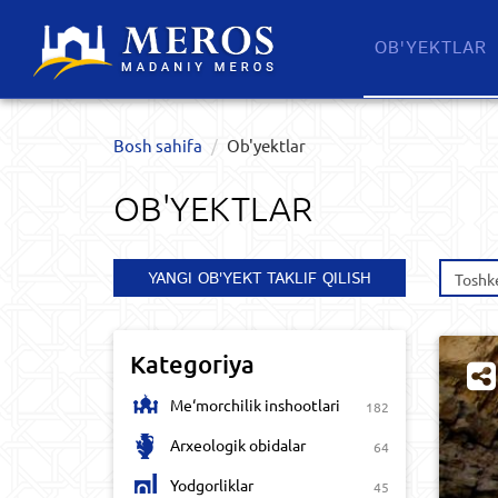
OB'YEKTLAR​
Bosh sahifa
Ob'yektlar​
OB'YEKTLAR​
YANGI OB'YEKT TAKLIF QILISH
Toshke
Kategoriya
Me‘morchilik inshootlari
182
Arxeologik obidalar
64
Yodgorliklar
45