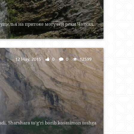
ущелья на притоке могучей реки Чаткал.
12 May, 2015
0
0
12599
di. Sharshara to‘g‘ri borib kosasimon toshga