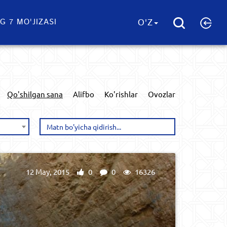
G 7 MO'JIZASI
O'Z
Qo'shilgan sana
Alifbo
Ko'rishlar
Ovozlar
12 May, 2015
0
0
16326