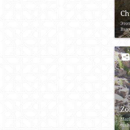
Ch
Этот
Высо
Zo
Mazk
tusha