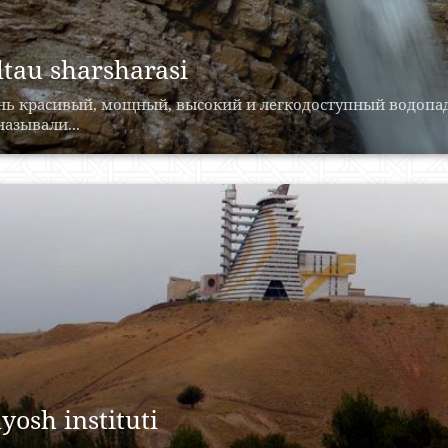
ltau sharsharasi
ь красивый, мощный, высокий и легкодоступный водопад.
называли...
yosh instituti