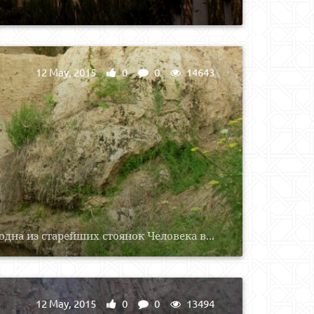
12 May, 2015
0
0
14643
одна из старейших стоянок Человека в...
12 May, 2015
0
0
13494