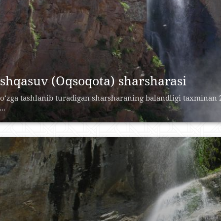
shqasuv (Oqsoqota) sharsharasi
o‘zga tashlanib turadigan sharsharaning balandligi taxminan 2
..