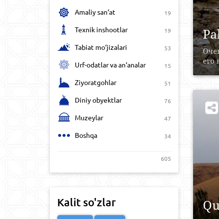
Amaliy san‘at
19
Texnik inshootlar
Pa
19
Tabiat mo‘jizalari
53
Очен
его 
Urf-odatlar va an‘analar
15
Ziyoratgohlar
51
Diniy obyektlar
76
Muzeylar
47
Boshqa
34
605
Kalit so'zlar
Qu