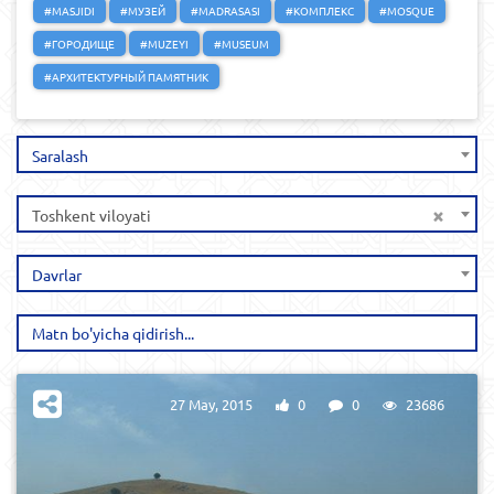
#MASJIDI
#МУЗЕЙ
#MADRASASI
#КОМПЛЕКС
#MOSQUE
#ГОРОДИЩЕ
#MUZEYI
#MUSEUM
#АРХИТЕКТУРНЫЙ ПАМЯТНИК
Saralash
×
Toshkent viloyati
Davrlar
27 May, 2015
0
0
23686