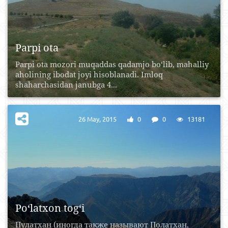
Parpi ota
Parpi ota mozori muqaddas qadamjo bo‘lib, mahalliy
aholining ibodat joyi hisoblanadi. Imloq
shaharchasidan janubga 4...
26 May, 2015
0
0
13181
Po‘latxon tog‘i
Пулатхан (иногда также называют Полатхан,