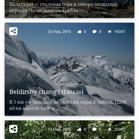
Палатхан) — столовая гора в северо-западных
отрогах Чаткальского хребта —...
25 May, 2015
0
0
16347
Beldirsoy chang‘i trassasi
В 5 км от Чимгана на склонах горы Кумбель (2200
м) на высоте 1600 м...
12 May, 2015
0
0
20357