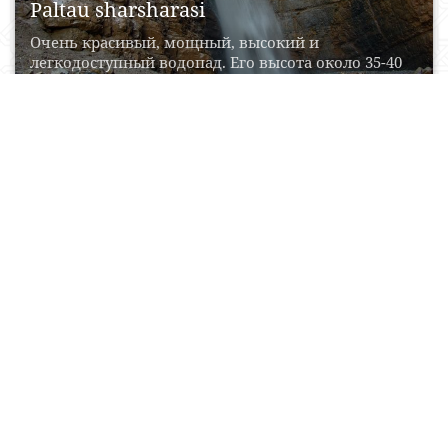
Paltau sharsharasi
Очень красивый, мощный, высокий и
легкодоступный водопад. Его высота около 35-40
метров. Раньше его называли...
12 May, 2015
0
0
21529
Quyosh instituti
Quyosh instituti