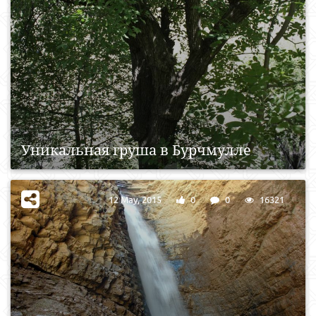
Уникальная груша в Бурчмулле
12 May, 2015
0
0
16321