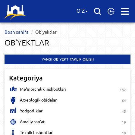
Open
O'Z
Menu
Bosh sahifa
Ob'yektlar​
OB'YEKTLAR​
YANGI OB'YEKT TAKLIF QILISH
Kategoriya
Me‘morchilik inshootlari
182
Arxeologik obidalar
64
Yodgorliklar
45
Amaliy san‘at
19
Texnik inshootlar
19