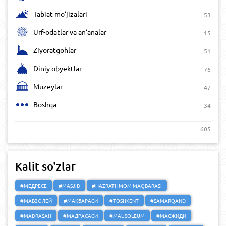
Tabiat mo‘jizalari
53
Urf-odatlar va an‘analar
15
Ziyoratgohlar
51
Diniy obyektlar
76
Muzeylar
47
Boshqa
34
605
Kalit so'zlar
#МЕДРЕСЕ
#MASJID
#HAZRATI IMOM MAQBARASI
#МАВЗОЛЕЙ
#МАҚБАРАСИ
#TOSHKENT
#SAMARQAND
#MADRASAH
#МАДРАСАСИ
#MAUSOLEUM
#МАСЖИДИ