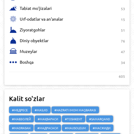
Tabiat mo‘jizalari
53
Urf-odatlar va an‘analar
15
Ziyoratgohlar
51
Diniy obyektlar
76
Muzeylar
47
Boshqa
34
605
Kalit so'zlar
#МЕДРЕСЕ
#MASJID
#HAZRATI IMOM MAQBARASI
#МАВЗОЛЕЙ
#МАҚБАРАСИ
#TOSHKENT
#SAMARQAND
#MADRASAH
#МАДРАСАСИ
#MAUSOLEUM
#МАСЖИДИ