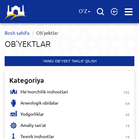
Open
O'Z
Menu
Bosh sahifa
Ob'yektlar​
OB'YEKTLAR​
YANGI OB'YEKT TAKLIF QILISH
Kategoriya
Me‘morchilik inshootlari
182
Arxeologik obidalar
64
Yodgorliklar
45
Amaliy san‘at
19
Texnik inshootlar
19