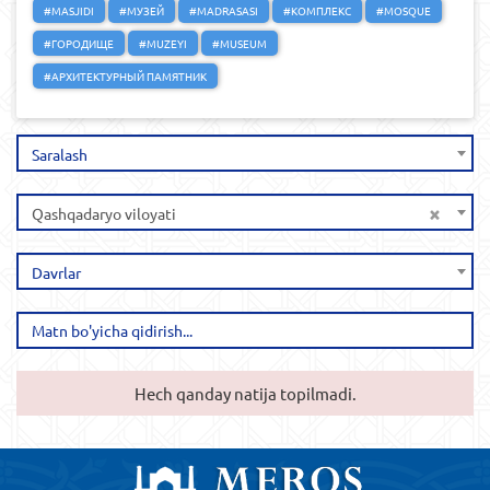
#MASJIDI
#МУЗЕЙ
#MADRASASI
#КОМПЛЕКС
#MOSQUE
#ГОРОДИЩЕ
#MUZEYI
#MUSEUM
#АРХИТЕКТУРНЫЙ ПАМЯТНИК
Saralash
×
Qashqadaryo viloyati
Davrlar
Hech qanday natija topilmadi.