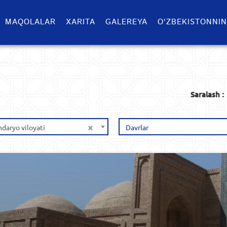
MAQOLALAR
XARITA
GALEREYA
O'ZBEKISTONNIN
Saralash :
×
daryo viloyati
Davrlar