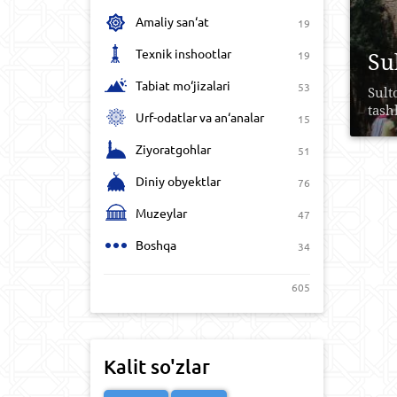
Amaliy san‘at
19
Texnik inshootlar
Su
19
Tabiat mo‘jizalari
53
Sult
tash
Urf-odatlar va an‘analar
15
Ziyoratgohlar
51
Diniy obyektlar
76
Muzeylar
47
Boshqa
34
605
Kalit so'zlar