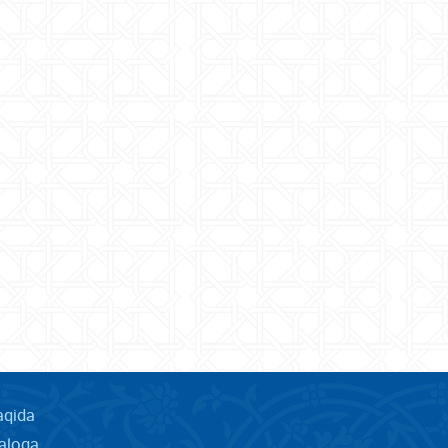
aqida
aloqa