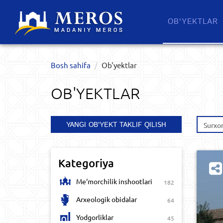
OB'YEKTLAR​
Bosh sahifa
Ob'yektlar​
OB'YEKTLAR​
YANGI OB'YEKT TAKLIF QILISH
Surxon
Kategoriya
Me‘morchilik inshootlari
182
Arxeologik obidalar
64
Yodgorliklar
45