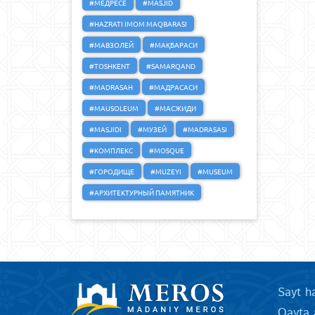
#МЕДРЕСЕ
#MASJID
#HAZRATI IMOM MAQBARASI
#МАВЗОЛЕЙ
#МАҚБАРАСИ
#TOSHKENT
#SAMARQAND
#MADRASAH
#МАДРАСАСИ
#MAUSOLEUM
#МАСЖИДИ
#MASJIDI
#МУЗЕЙ
#MADRASASI
#КОМПЛЕКС
#MOSQUE
#ГОРОДИЩЕ
#MUZEYI
#MUSEUM
#АРХИТЕКТУРНЫЙ ПАМЯТНИК
Sayt h
Qayta 