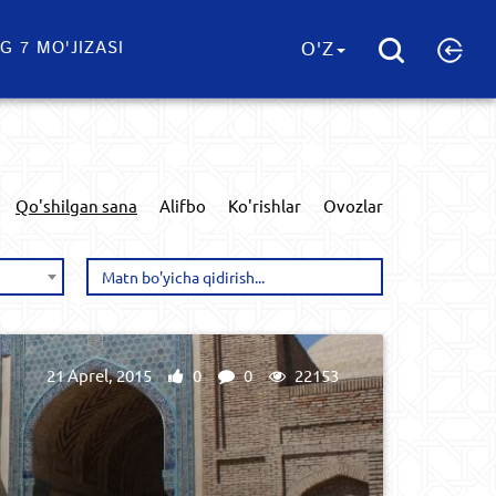
G 7 MO'JIZASI
O'Z
Qo'shilgan sana
Alifbo
Ko'rishlar
Ovozlar
21 Aprel, 2015
0
0
22153