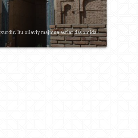
hxurdir. Bu oilaviy majmua asrlar davomida