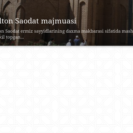
lton Saodat majmuasi
on Saodat еrmiz sayyidlarining daxma makbarasi sifatida mas
kil topgan...