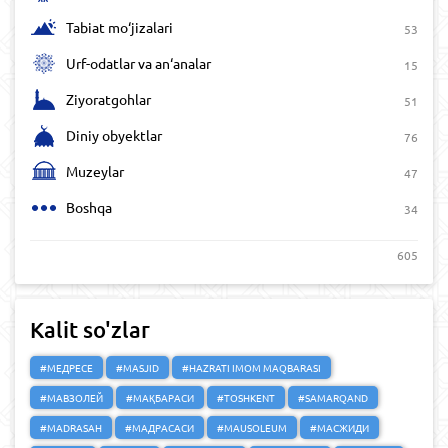
Tabiat mo‘jizalari
53
Urf-odatlar va an‘analar
15
Ziyoratgohlar
51
Diniy obyektlar
76
Muzeylar
47
Boshqa
34
605
Kalit so'zlar
#МЕДРЕСЕ
#MASJID
#HAZRATI IMOM MAQBARASI
#МАВЗОЛЕЙ
#МАҚБАРАСИ
#TOSHKENT
#SAMARQAND
#MADRASAH
#МАДРАСАСИ
#MAUSOLEUM
#МАСЖИДИ