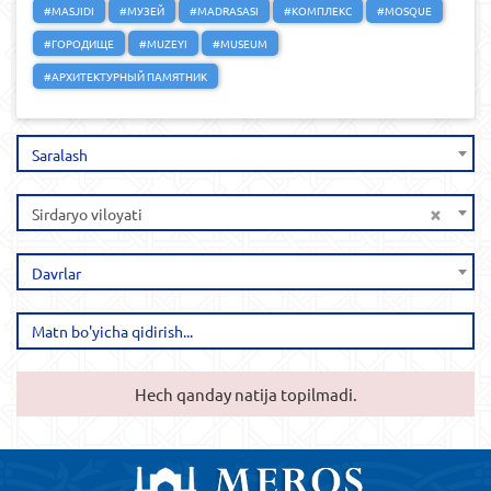
#MASJIDI
#МУЗЕЙ
#MADRASASI
#КОМПЛЕКС
#MOSQUE
#ГОРОДИЩЕ
#MUZEYI
#MUSEUM
#АРХИТЕКТУРНЫЙ ПАМЯТНИК
Saralash
×
Sirdaryo viloyati
Davrlar
Hech qanday natija topilmadi.