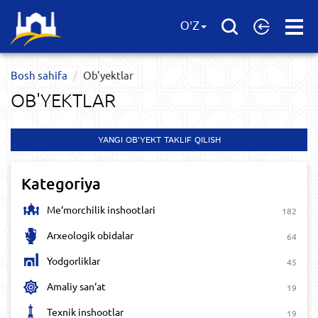
Open
O'Z
Menu
Bosh sahifa
Ob'yektlar​
OB'YEKTLAR​
YANGI OB'YEKT TAKLIF QILISH
Kategoriya
Me‘morchilik inshootlari
182
Arxeologik obidalar
64
Yodgorliklar
45
Amaliy san‘at
19
Texnik inshootlar
19