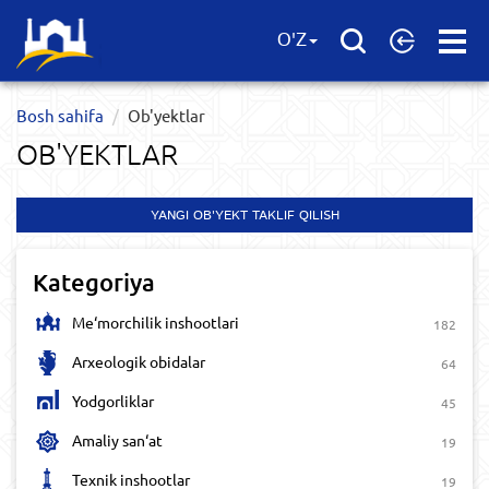
Open
O'Z
Menu
Bosh sahifa
Ob'yektlar​
OB'YEKTLAR​
YANGI OB'YEKT TAKLIF QILISH
Kategoriya
Me‘morchilik inshootlari
182
Arxeologik obidalar
64
Yodgorliklar
45
Amaliy san‘at
19
Texnik inshootlar
19