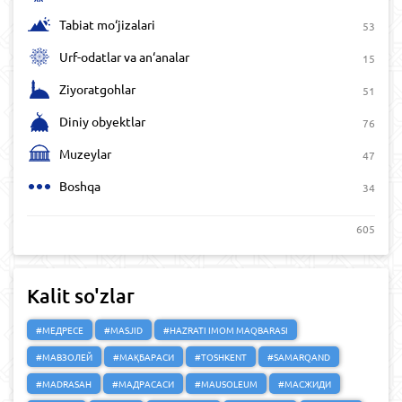
Tabiat mo‘jizalari
53
Urf-odatlar va an‘analar
15
Ziyoratgohlar
51
Diniy obyektlar
76
Muzeylar
47
Boshqa
34
605
Kalit so'zlar
#МЕДРЕСЕ
#MASJID
#HAZRATI IMOM MAQBARASI
#МАВЗОЛЕЙ
#МАҚБАРАСИ
#TOSHKENT
#SAMARQAND
#MADRASAH
#МАДРАСАСИ
#MAUSOLEUM
#МАСЖИДИ