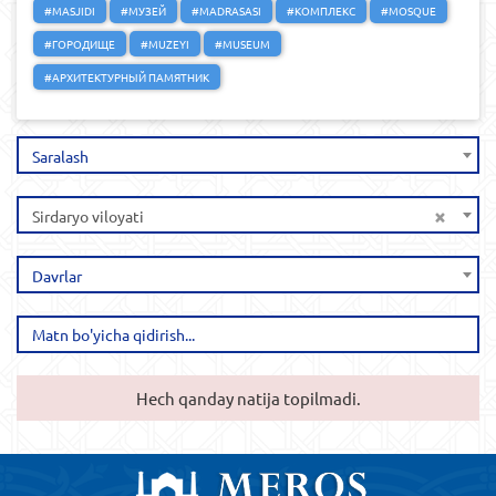
#MASJIDI
#МУЗЕЙ
#MADRASASI
#КОМПЛЕКС
#MOSQUE
#ГОРОДИЩЕ
#MUZEYI
#MUSEUM
#АРХИТЕКТУРНЫЙ ПАМЯТНИК
Saralash
×
Sirdaryo viloyati
Davrlar
Hech qanday natija topilmadi.