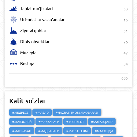
Tabiat mo‘jizalari
53
Urf-odatlar va an‘analar
15
Ziyoratgohlar
51
Diniy obyektlar
76
Muzeylar
47
Boshqa
34
605
Kalit so'zlar
#МЕДРЕСЕ
#MASJID
#HAZRATI IMOM MAQBARASI
#МАВЗОЛЕЙ
#МАҚБАРАСИ
#TOSHKENT
#SAMARQAND
#MADRASAH
#МАДРАСАСИ
#MAUSOLEUM
#МАСЖИДИ