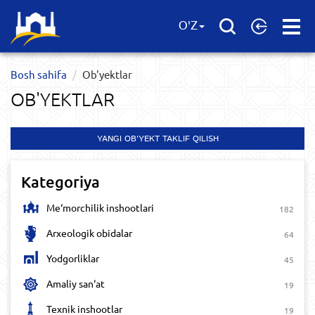
Open
O'Z
Menu
Bosh sahifa
Ob'yektlar​
OB'YEKTLAR​
YANGI OB'YEKT TAKLIF QILISH
Kategoriya
Me‘morchilik inshootlari
182
Arxeologik obidalar
64
Yodgorliklar
45
Amaliy san‘at
19
Texnik inshootlar
19