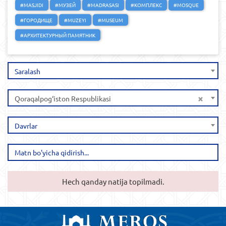
#MASJIDI
#МУЗЕЙ
#MADRASASI
#КОМПЛЕКС
#MOSQUE
#ГОРОДИЩЕ
#MUZEYI
#MUSEUM
#АРХИТЕКТУРНЫЙ ПАМЯТНИК
Saralash
×
Qoraqalpog‘iston Respublikasi
Davrlar
Hech qanday natija topilmadi.