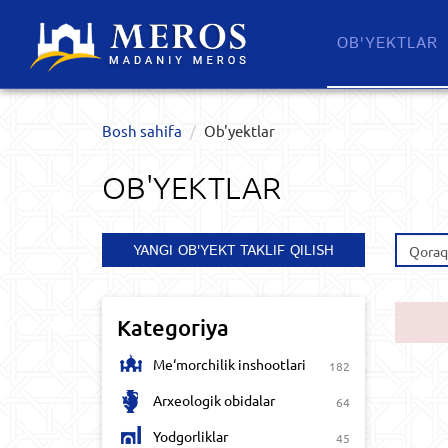
OB'YEKTLAR​
Bosh sahifa
Ob'yektlar​
OB'YEKTLAR​
YANGI OB'YEKT TAKLIF QILISH
Qoraq
Kategoriya
Me‘morchilik inshootlari
182
Arxeologik obidalar
64
Yodgorliklar
45