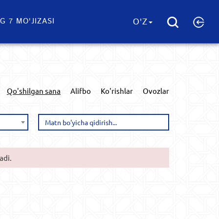
G 7 MO'JIZASI
O'Z
Qo'shilgan sana
Alifbo
Ko'rishlar
Ovozlar
adi.