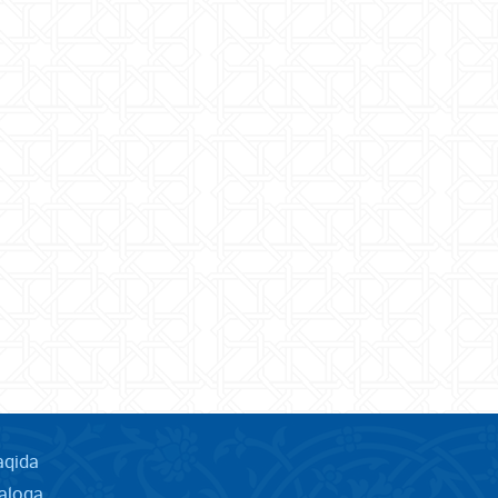
aqida
aloqa